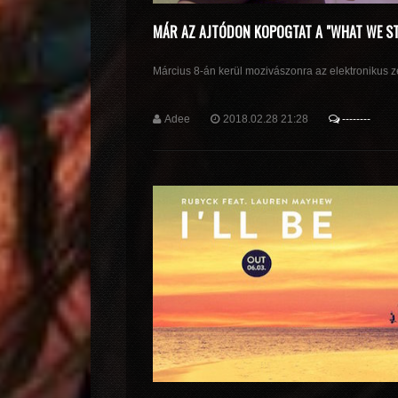
MÁR AZ AJTÓDON KOPOGTAT A "WHAT WE S
Március 8-án kerül mozivászonra az elektronikus ze
Adee
2018.02.28 21:28
--------