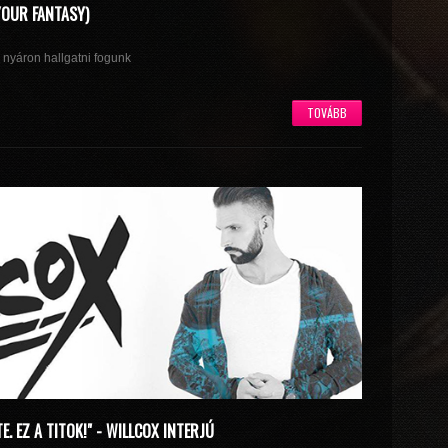
YOUR FANTASY)
nyáron hallgatni fogunk
TOVÁBB
. EZ A TITOK!" - WILLCOX INTERJÚ