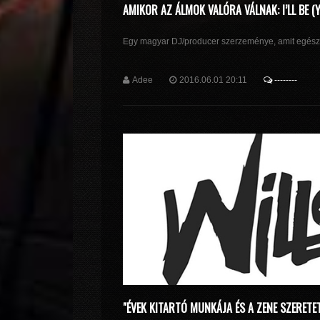
AMIKOR AZ ÁLMOK VALÓRA VÁLNAK: I’LL BE (
Egy magyar DJ/producer szerzeménye, amit egész 
Adee
2016.06.01 20:11
--------
"ÉVEK KITARTÓ MUNKÁJA ÉS A ZENE SZERETETE