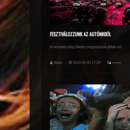
FESZTIVÁLOZZUNK AZ AUTÓNKBÓL
A németek elég ötletes megoldással álltak elő
Adee
2020.05.03 17:29
--------