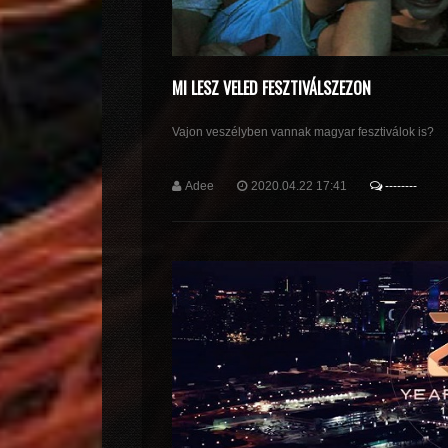
MI LESZ VELED FESZTIVÁLSZEZON
Vajon veszélyben vannak magyar fesztiválok is?
Adee
2020.04.22 17:41
--------