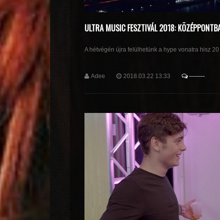
ULTRA MUSIC FESZTIVÁL 2018: KÖZÉPPONTB
A hétvégén újra felülhetünk a hype vonatra hisz 20 é
Adee
2018.03.22 13:33
--------