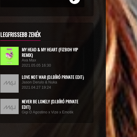
LEGFRISSEBB ZENÉK
MY HEAD & MY HEART (FIZBOH VIP
REMIX)
Ava Max
2021.05.05 16:30
LOVE NOT WAR (DJ.BÍRÓ PRIVATE EDIT)
Jason Derulo & Nuka
2021.04.27 19:24
NEVER BE LONELY (DJ.BÍRÓ PRIVATE
EDIT)
Gigi D Agostino x Vize x Emotik
2021.04.05 10:58
GET IN TROUBLE (SO WHAT) (DJ.BÍRÓ
PRIVATE EDIT)