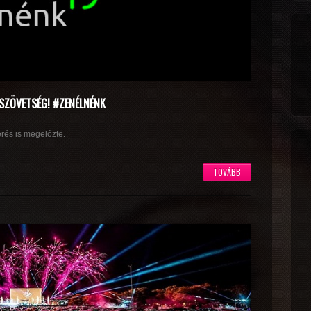
SZÖVETSÉG! #ZENÉLNÉNK
rés is megelőzte.
TOVÁBB