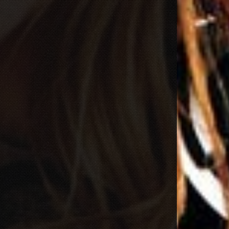
Dimitri Vegas & Like Mike x Vini Vici
2021.02.18 19:09
MIRACLE (VIP MIX)
Willcox
2020.10.15 09:41
KUNG FU (EXTENDED MIX)
Basto
2020.10.11 21:00