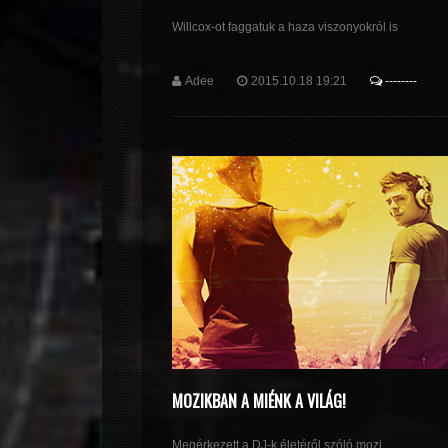
Willcox-ot faggatuk a haza viszonyokról is
Adee
2015.10.18 19:21
--------
MOZIKBAN A MIÉNK A VILÁG!
Megérkezett a DJ-k életéről szóló mozi