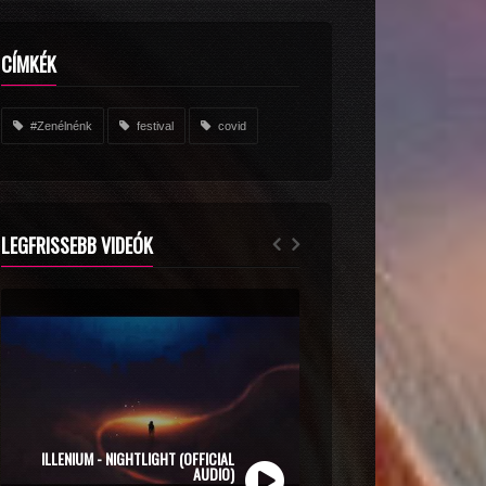
CÍMKÉK
#Zenélnénk
festival
covid
LEGFRISSEBB VIDEÓK
ZOLI VEKONY X CALIDORA - MINDIG NYÁR
(OFFICIAL MUSIC VIDEO)