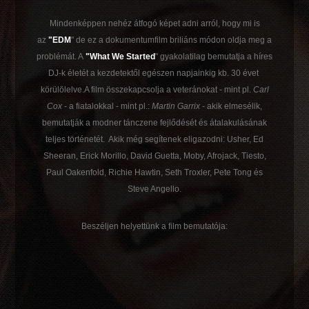
Mindenképpen nehéz átfogó képet adni arról, hogy mi is
az
"EDM
" de ez a dokumentumfilm briliáns módon oldja meg a
problémát. A
"What We Started
" gyakolatilag bemutatja a híres
DJ-k életét a kezdetektől egészen napjainkig kb. 30 évet
körülölelve.A film összekapcsolja a veteránokat - mint pl.
Carl
Cox
- a fiatalokkal - mint pl.:
Martin Garrix
- akik elmesélik,
bemutatják a modner tánczene fejlődését és átalakulásának
teljes történetét. Akik még segítenek eligazodni: Usher, Ed
Sheeran, Erick Morillo, David Guetta, Moby, Afrojack, Tiesto,
Paul Oakenfold, Richie Hawtin, Seth Troxler, Pete Tong és
Steve Angello.
Beszéljen helyettünk a film bemutatója: