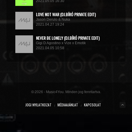
2021.05.05 16:30
LOVE NOT WAR (DJ.BÍRÓ PRIVATE EDIT)
Jason Derulo & Nuka
2021.04.27 19:24
NEVER BE LONELY (DJ.BÍRÓ PRIVATE EDIT)
Gigi D Agostino x Vize x Emotik
2021.04.05 10:58
GET IN TROUBLE (SO WHAT) (DJ.BÍRÓ PRIVATE EDIT)
Dimitri Vegas & Like Mike x Vini Vici
2021.02.18 19:09
MIRACLE (VIP MIX)
Willcox
© 2026 - Music4You. Minden jog fenntartva.
2020.10.15 09:41
JOGI NYILATKOZAT
MÉDIAAJÁNLAT
KAPCSOLAT
KUNG FU (EXTENDED MIX)
Basto
2020.10.11 21:00