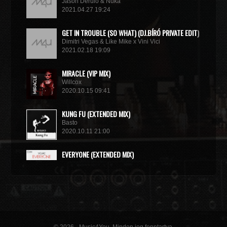
Jason Derulo & Nuka
2021.04.27 19:24
GET IN TROUBLE (SO WHAT) (DJ.BÍRÓ PRIVATE EDIT)
Dimitri Vegas & Like Mike x Vini Vici
2021.02.18 19:09
MIRACLE (VIP MIX)
Willcox
2020.10.15 09:41
KUNG FU (EXTENDED MIX)
Basto
2020.10.11 21:00
EVERYONE (EXTENDED MIX)
Volac
2020.10.11 21:00