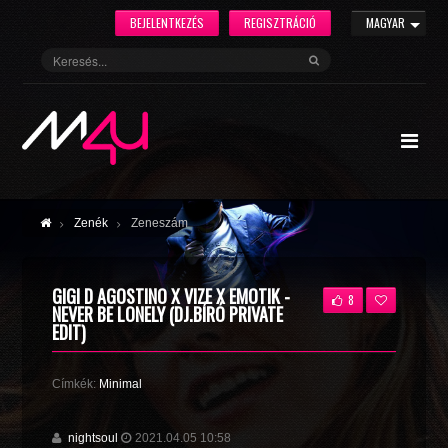
BEJELENTKEZÉS
REGISZTRÁCIÓ
MAGYAR
Zenék
Zeneszám
GIGI D AGOSTINO X VIZE X EMOTIK -
8
NEVER BE LONELY (DJ.BÍRÓ PRIVATE
EDIT)
Címkék:
Minimal
nightsoul
2021.04.05 10:58