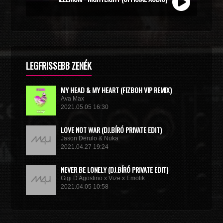
LEGFRISSEBB ZENÉK
MY HEAD & MY HEART (FIZBOH VIP REMIX)
Ava Max
2021.05.05 16:30
LOVE NOT WAR (DJ.BÍRÓ PRIVATE EDIT)
Jason Derulo & Nuka
2021.04.27 19:24
NEVER BE LONELY (DJ.BÍRÓ PRIVATE EDIT)
Gigi D Agostino x Vize x Emotik
2021.04.05 10:58
GET IN TROUBLE (SO WHAT) (DJ.BÍRÓ PRIVATE EDIT)
Dimitri Vegas & Like Mike x Vini Vici