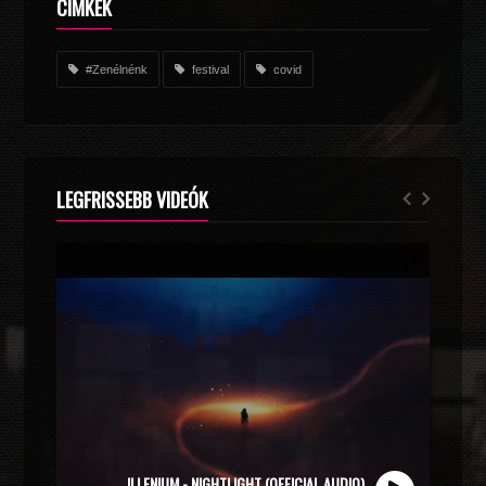
CÍMKÉK
#Zenélnénk
festival
covid
LEGFRISSEBB VIDEÓK
ZOLI VEKONY X CALIDORA - MINDIG NYÁR (OFFICIAL
ILLENIUM - NIGHTLIGHT (OFFICIAL AUDIO)
MUSIC VIDEO)