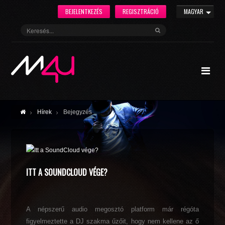
BEJELENTKEZÉS
REGISZTRÁCIÓ
MAGYAR
Hírek
Bejegyzés
ITT A SOUNDCLOUD VÉGE?
A népszerű audio megosztó platform már régóta
figyelmeztette a DJ szakma űzőit, hogy nem kellene az ő