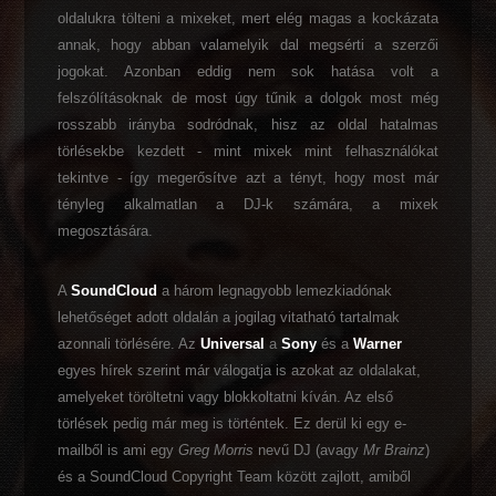
oldalukra tölteni a mixeket, mert elég magas a kockázata
annak, hogy abban valamelyik dal megsérti a szerzői
jogokat. Azonban eddig nem sok hatása volt a
felszólításoknak de most úgy tűnik a dolgok most még
rosszabb irányba sodródnak, hisz az oldal hatalmas
törlésekbe kezdett - mint mixek mint felhasználókat
tekintve - így megerősítve azt a tényt, hogy most már
tényleg alkalmatlan a DJ-k számára, a mixek
megosztására.
A
SoundCloud
a három legnagyobb lemezkiadónak
lehetőséget adott oldalán a jogilag vitatható tartalmak
azonnali törlésére. Az
Universal
a
Sony
és a
Warner
egyes hírek szerint már válogatja is azokat az oldalakat,
amelyeket töröltetni vagy blokkoltatni kíván. Az első
törlések pedig már meg is történtek. Ez derül ki egy e-
mailből is ami egy
Greg Morris
nevű DJ (avagy
Mr Brainz
)
és a SoundCloud Copyright Team között zajlott, amiből