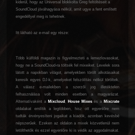
kiderül, hogy az Universal blokkolta Greg feltöltéseit a
SoundCloud jóváhagyása nélkül, amit ugye a fent említett
engedéllyel meg is tehetnek.
Itt látható az e-mail egy része:
Több külföldi magazin is figyelmezteti a lemezlovasokat,
hogy ne a SoundCloud-ra töltsék fel mixeiket. Levelek sora
látott a napokban világot, amelyekben törölt alkotásaikat
keresik egyes DJ-k, amelyeket felszólítás nélkül töröltek.
A válasz e-mailekben a szerzői jog illetéktelen
felhasználása volt minden esetben a magyarázat.
Alternatívaként a
Mixcloud
,
House Mixes
és a
Mixcrate
oldalakat említik a legtöbben, hisz ott egyenlőre nem
tudták érvényesíteni jogaikat a kiadók, azonban kevésbé
népszerűek. Ezeken az oldalon a mixek közvetlenül nem
letölthetők és ezzel egyenlőre ki is védik az aggodalmakat.