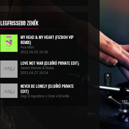
LEGFRISSEBB ZENÉK
MY HEAD & MY HEART (FIZBOH VIP
REMIX)
Ava Max
2021.05.05 16:30
LOVE NOT WAR (DJ.BÍRÓ PRIVATE EDIT)
Jason Derulo & Nuka
2021.04.27 19:24
NEVER BE LONELY (DJ.BÍRÓ PRIVATE
EDIT)
Gigi D Agostino x Vize x Emotik
2021.04.05 10:58
GET IN TROUBLE (SO WHAT) (DJ.BÍRÓ
PRIVATE EDIT)
Dimitri Vegas & Like Mike x Vini Vici
2021.02.18 19:09