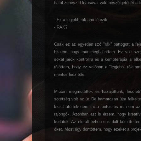
fiatal zenész. Orvosával való beszélgetését a 
- Ez a legjobb rák ami létezik.
- RÁK?
Csak ez az egyetlen szó "rák" pattogott a f
hiszem, hogy már meghallottam. Ez volt sze
sokat járok kontrollra és a kemoterápia is el
rájöttem, hogy ez valóban a "legjobb" rák ami
mentes lesz tőle.
Miután megműtöttek és hazajöttünk, lesötétí
sötétség volt az úr. De hamarosan újra felkel
kicsit átértékeltem mi a fontos és mi nem az
rajongók. Azonban azt is érzem, hogy kreatív
korlátok. Az elmúlt évben sok dalt készített
őket. Most úgy döntöttem, hogy ezeket a proje