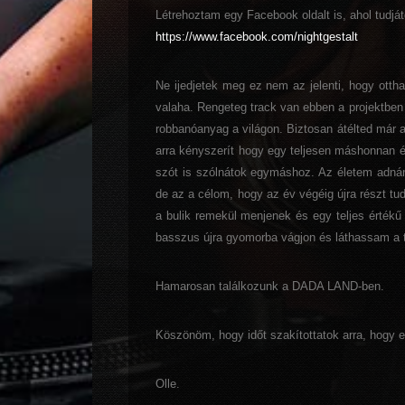
Létrehoztam egy Facebook oldalt is, ahol tudjá
https://www.facebook.com/nightgestalt
Ne ijedjetek meg ez nem az jelenti, hogy ott
valaha. Rengeteg track van ebben a projektben
robbanóanyag a világon. Biztosan átélted már a
arra kényszerít hogy egy teljesen máshonnan é
szót is szólnátok egymáshoz. Az életem adná
de az a célom, hogy az év végéig újra részt tu
a bulik remekül menjenek és egy teljes értékű
basszus újra gyomorba vágjon és láthassam a 
Hamarosan találkozunk a DADA LAND-ben.
Köszönöm, hogy időt szakítottatok arra, hogy e
Olle.