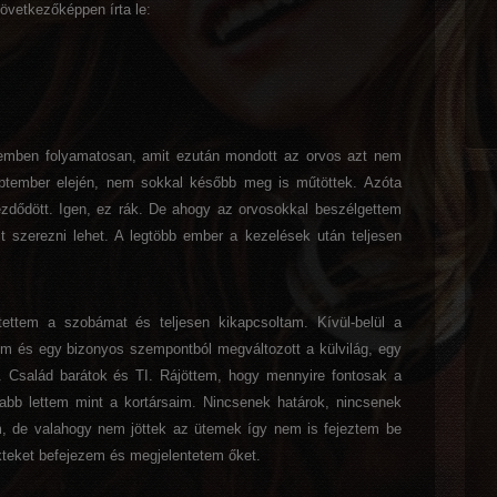
következőképpen írta le:
ejemben folyamatosan, amit ezután mondott az orvos azt nem
ptember elején, nem sokkal később meg is műtöttek. Azóta
kezdődött. Igen, ez rák. De ahogy az orvosokkal beszélgettem
t szerezni lehet. A legtöbb ember a kezelések után teljesen
tettem a szobámat és teljesen kikapcsoltam. Kívül-belül a
tem és egy bizonyos szempontból megváltozott a külvilág, egy
. Család barátok és TI. Rájöttem, hogy mennyire fontosak a
abb lettem mint a kortársaim. Nincsenek határok, nincsenek
em, de valahogy nem jöttek az ütemek így nem is fejeztem be
kteket befejezem és megjelentetem őket.