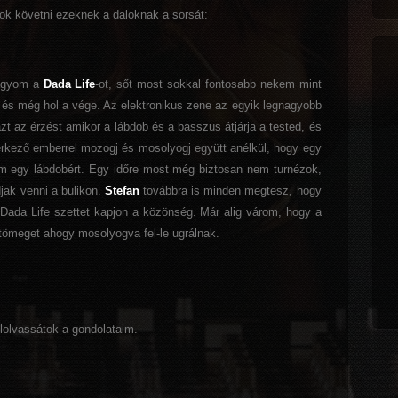
tok követni ezeknek a daloknak a sorsát:
hagyom a
Dada Life
-ot, sőt most sokkal fontosabb nekem mint
 és még hol a vége. Az elektronikus zene az egyik legnagyobb
zt az érzést amikor a lábdob és a basszus átjárja a tested, és
rkező emberrel mozogj és mosolyogj együtt anélkül, hogy egy
m egy lábdobért. Egy időre most még biztosan nem turnézok,
djak venni a bulikon.
Stefan
továbbra is minden megtesz, hogy
 Dada Life szettet kapjon a közönség. Már alig várom, hogy a
tömeget ahogy mosolyogva fel-le ugrálnak.
lolvassátok a gondolataim.