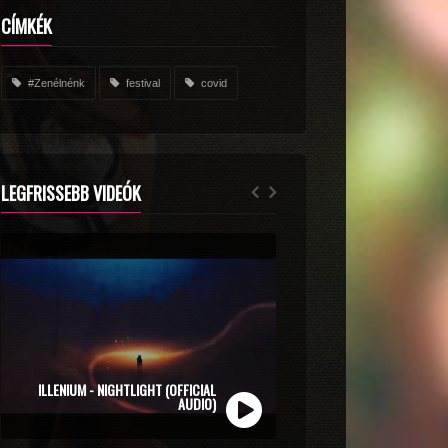
CÍMKÉK
#Zenélnénk
festival
covid
LEGFRISSEBB VIDEÓK
ZOLI VEKONY X CALIDORA - MINDIG NYÁR
ILLENIUM - NIGHTLIGHT (OFFICIAL
(OFFICIAL MUSIC VIDEO)
AUDIO)