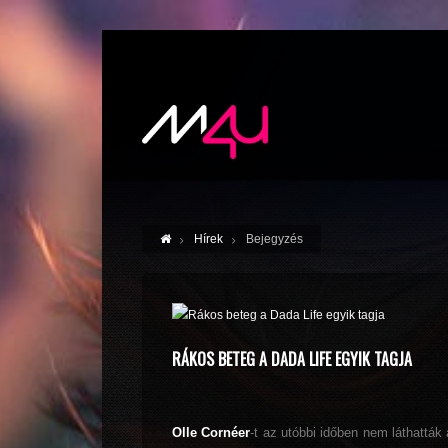
Hírek
Bejegyzés
RÁKOS BETEG A DADA LIFE EGYIK TAGJA
Olle Cornéer
-t az utóbbi időben nem láthatták