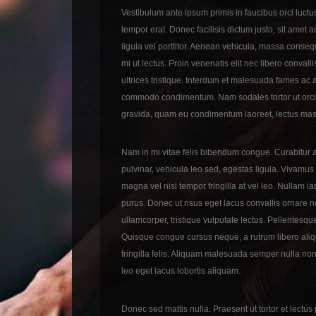
Vestibulum ante ipsum primis in faucibus orci luctus
tempor erat. Donec facilisis dictum justo, sit am
ligula vel porttitor. Aenean vehicula, massa conseq
mi ut lectus. Proin venenatis elit nec libero conva
ultrices tristique. Interdum et malesuada fames ac 
commodo condimentum. Nam sodales tortor ut orci ult
gravida, quam eu condimentum laoreet, lectus massa
Nam in mi vitae felis bibendum congue. Curabitur 
pulvinar, vehicula leo sed, egestas ligula. Vivamus p
magna vel nisl tempor fringilla at vel leo. Nulla
purus. Donec ut risus eget lacus convallis ornar
ullamcorper, tristique vulputate lectus. Pellentesqu
Quisque congue cursus neque, a rutrum libero aliqua
fringilla felis. Aliquam malesuada semper nulla non
leo eget lacus lobortis aliquam.
Donec sed mattis nulla. Praesent ut tortor et lectus 