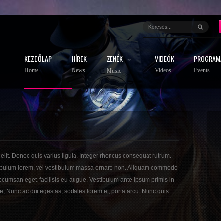
KEZDŐLAP
HÍREK
ZENÉK
VIDEÓK
PROGRAM
Home
News
Videos
Events
Music
elit. Donec quis varius ligula. Integer rhoncus consequat rutrum.
stibulum lorem, vel vestibulum massa ornare non. Aliquam commodo
accumsan eget, facilisis eu augue. Vestibulum ante ipsum primis in
rae; Nunc ac dui egestas, sodales lorem et, porta arcu. Nunc quis