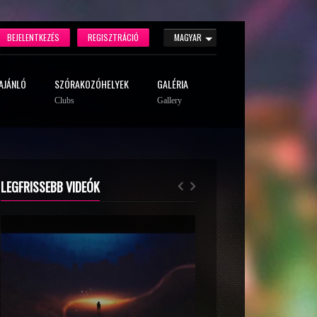
BEJELENTKEZÉS
REGISZTRÁCIÓ
MAGYAR
AJÁNLÓ
SZÓRAKOZÓHELYEK
GALÉRIA
Clubs
Gallery
LEGFRISSEBB VIDEÓK