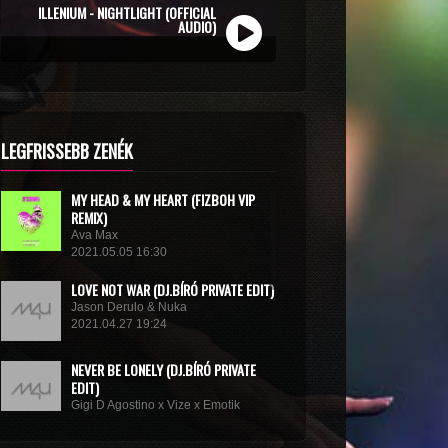
ZOLI VEKONY X CALIDORA - MINDIG NYÁR
ILLENIUM - NIGHTLIGHT (OFFICIAL
(OFFICIAL MUSIC VIDEO)
AUDIO)
LEGFRISSEBB ZENÉK
MY HEAD & MY HEART (FIZBOH VIP
REMIX)
Ava Max
2021.05.05 16:30
LOVE NOT WAR (DJ.BÍRÓ PRIVATE EDIT)
Jason Derulo & Nuka
2021.04.27 19:24
NEVER BE LONELY (DJ.BÍRÓ PRIVATE
EDIT)
Gigi D Agostino x Vize x Emotik
2021.04.05 10:58