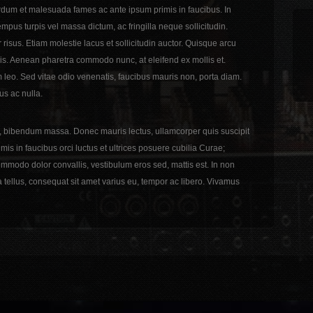
terdum et malesuada fames ac ante ipsum primis in faucibus. In
mpus turpis vel massa dictum, ac fringilla neque sollicitudin.
risus. Etiam molestie lacus et sollicitudin auctor. Quisque arcu
felis. Aenean pharetra commodo nunc, at eleifend ex mollis et.
 leo. Sed vitae odio venenatis, faucibus mauris non, porta diam.
us ac nulla.
t, bibendum massa. Donec mauris lectus, ullamcorper quis suscipit
is in faucibus orci luctus et ultrices posuere cubilia Curae;
mmodo dolor convallis, vestibulum eros sed, mattis est. In non
a tellus, consequat sit amet varius eu, tempor ac libero. Vivamus