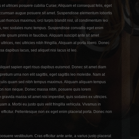
 et ultrices posuere cubilia Curae; Aliquam et consequat felis, eget
et accumsan augue posuere sit amet. Suspendisse elementum lobortis
uat rhoncus maximus, orci turpis blandit nisl, ut condimentum leo
llis, nec sodales nunc tempus. Suspendisse convallis eget enim
ante ipsum primis in faucibus. Aliquam suscipit ante sit amet
rices, nec ultricies nibh fringilla. Aliquam at porta libero. Donec
 dapibus lacus, sed aliquet nisi lacus id leo.
aliquet sapien eget risus dapibus euismod. Donec sit amet diam
retium urna non elit sagittis, eget sagittis leo molestie. Nam at
m iaculis quam sed nibh tempus maximus. Aliquam aliquam tempus
e non non neque. Donec massa nibh, posuere quis lorem
e gravida massa sit amet nisi imperdiet, quis sodales ex ultricies.
m a. Morbi eu justo quis velit fringilla vehicula. Vivamus in
 efficitur. Pellentesque non ex eget enim placerat porta. Donec non
posuere vestibulum. Cras efficitur ante ante, a varius justo placerat