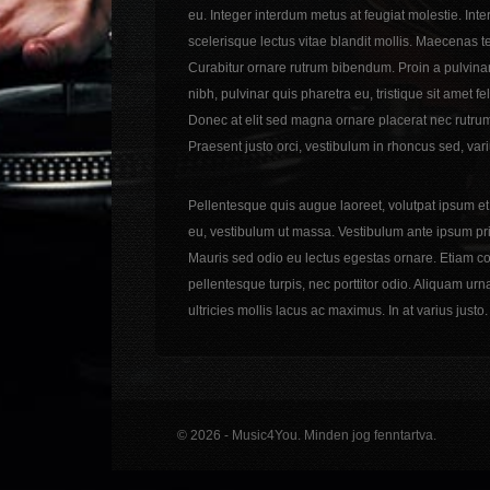
eu. Integer interdum metus at feugiat molestie. In
scelerisque lectus vitae blandit mollis. Maecenas te
Curabitur ornare rutrum bibendum. Proin a pulvinar 
nibh, pulvinar quis pharetra eu, tristique sit amet 
Donec at elit sed magna ornare placerat nec rutrum
Praesent justo orci, vestibulum in rhoncus sed, vari
Pellentesque quis augue laoreet, volutpat ipsum e
eu, vestibulum ut massa. Vestibulum ante ipsum prim
Mauris sed odio eu lectus egestas ornare. Etiam co
pellentesque turpis, nec porttitor odio. Aliquam urn
ultricies mollis lacus ac maximus. In at varius justo.
© 2026 - Music4You. Minden jog fenntartva.