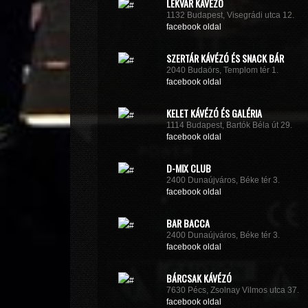
LEKVÁR KÁVÉZÓ
1132 Budapest, Visegrádi utca 12.
facebook oldal
SZERTÁR KÁVÉZÓ ÉS SNACK BÁR
2040 Budaörs, Templom tér 1.
facebook oldal
KELET KÁVÉZÓ ÉS GALÉRIA
1114 Budapest, Bartók Béla út 29.
facebook oldal
D-MIX CLUB
2400 Dunaújváros, Béke tér 3.
facebook oldal
BAR BACCA
2400 Dunaújváros, Béke tér 3.
facebook oldal
BÁRCSAK KÁVÉZÓ
7630 Pécs, Zsolnay Vilmos utca 37.
facebook oldal