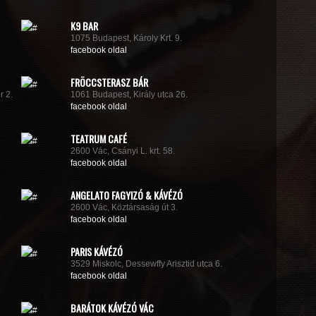
K9 BAR
1075 Budapest, Károly Krt. 9.
facebook oldal
FRÖCCSTERASZ BÁR
r 2.
1061 Budapest, Király utca 26.
facebook oldal
TEATRUM CAFÉ
2600 Vác, Csányi L. krt. 58.
facebook oldal
ANGELATO FAGYIZÓ & KÁVÉZÓ
2600 Vác, Köztársaság út 3.
facebook oldal
PARIS KÁVÉZÓ
3529 Miskolc, Dessewffy Arisztid utca 6.
facebook oldal
BARÁTOK KÁVÉZÓ VÁC