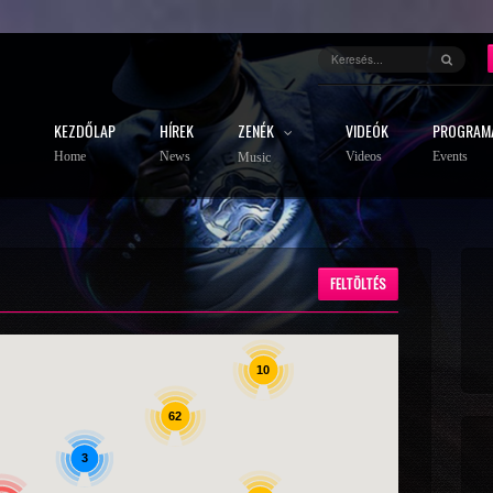
KEZDŐLAP
HÍREK
ZENÉK
VIDEÓK
PROGRAM
Home
News
Videos
Events
Music
FELTÖLTÉS
10
62
3