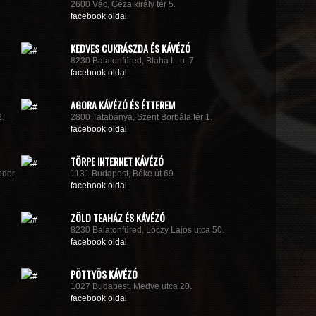
2600 Vác, Géza király tér 5.
facebook oldal
KEDVES CUKRÁSZDA ÉS KÁVÉZÓ
8230 Balatonfüred, Blaha L. u. 7
facebook oldal
AGORA KÁVÉZÓ ÉS ÉTTEREM
2.
2800 Tatabánya, Szent Borbála tér 1.
facebook oldal
TÖRPE INTERNET KÁVÉZÓ
ndor
1131 Budapest, Béke út 69.
facebook oldal
ZÖLD TEAHÁZ ÉS KÁVÉZÓ
8230 Balatonfüred, Lóczy Lajos utca 50.
facebook oldal
PÖTTYÖS KÁVÉZÓ
1027 Budapest, Medve utca 20.
facebook oldal