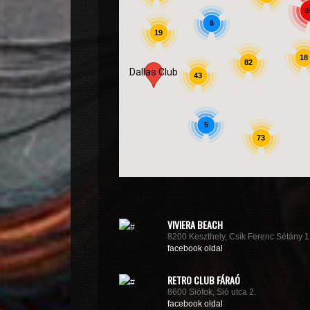
6
6
19
18
82
Dallas Club
43
5
73
VIVIERA BEACH
8200 Keszthely, Csík Ferenc Sétány 1
facebook oldal
RETRO CLUB FÁRAÓ
8600 Siófok, Sió utca 2.
facebook oldal