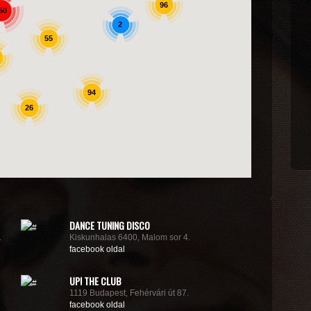
96
50
2
55
94
26
DANCE TUNING DISCO
.
Kiskunhalas 6400, Malom sor 4.
facebook oldal
UP! THE CLUB
1119 Budapest, Fehérvári út 87.
facebook oldal