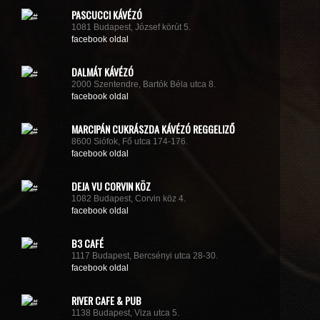
PASCUCCI KÁVÉZÓ
1081 Budapest, József körút 5.
facebook oldal
DALMÁT KÁVÉZÓ
2000 Szentendre, Bartók Béla utca 8.
facebook oldal
MARCIPÁN CUKRÁSZDA KÁVÉZÓ REGGELIZŐ
8600 Siófok, Fő utca 174-176.
facebook oldal
DEJA VU CORVIN KÖZ
1082 Budapest, Corvin köz 4.
facebook oldal
B3 CAFÉ
1117 Budapest, Bercsényi utca 28-30.
facebook oldal
RIVER CAFE & PUB
1138 Budapest, Viza utca 5.