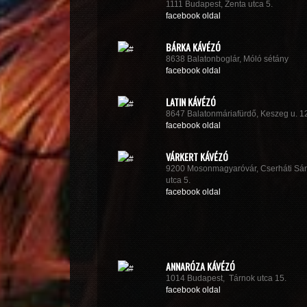
1111 Budapest, Zenta utca 5.
facebook oldal
BÁRKA KÁVÉZÓ
8638 Balatonboglár, Móló sétány
facebook oldal
LATIN KÁVÉZÓ
8647 Balatonmáriafürdő, Keszeg u. 1
facebook oldal
VÁRKERT KÁVÉZÓ
9200 Mosonmagyaróvár, Cserháti Sá
utca 5.
facebook oldal
ANNARÓZA KÁVÉZÓ
1014 Budapest, Tárnok utca 15.
facebook oldal