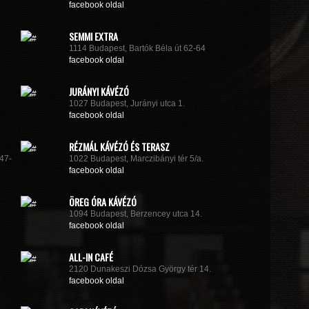
facebook oldal
SEMMI EXTRA
1114 Budapest, Bartók Béla út 62-64
facebook oldal
JURÁNYI KÁVÉZÓ
1027 Budapest, Jurányi utca 1.
facebook oldal
RÉZMÁL KÁVÉZÓ ÉS TERASZ
47-
1022 Budapest, Marczibányi tér 5/a.
facebook oldal
ÖREG ÓRA KÁVÉZÓ
1094 Budapest, Berzencey utca 14.
facebook oldal
ALL-IN CAFÉ
2120 Dunakeszi Dózsa György tér 14.
facebook oldal