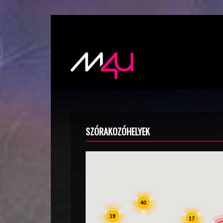
SZÓRAKOZÓHELYEK
40
19
17