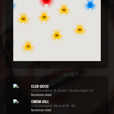
6
2
55
18
82
22
94
26
5
73
CLUB GICCH
1033 Budapest, III. kerület, Óbudai sziget 122.
facebook oldal
CINEMA HALL
1036 Budapest, Bécsi út 38 - 44.,
facebook oldal