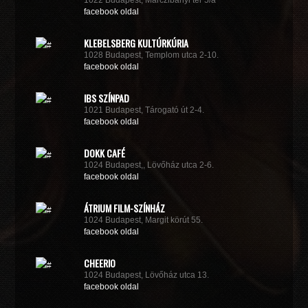
1022 Budapest, Marczibányi tér 5/a
facebook oldal
KLEBELSBERG KULTÚRKÚRIA
1028 Budapest, Templom utca 2-10.
facebook oldal
IBS SZÍNPAD
1021 Budapest, Tárogató út 2-4.
facebook oldal
DOKK CAFÉ
1024 Budapest,, Lövőház utca 2-6.
facebook oldal
ÁTRIUM FILM-SZÍNHÁZ
1024 Budapest, Margit körút 55.
facebook oldal
CHEERIO
1024 Budapest, Lövőház utca 13.
facebook oldal