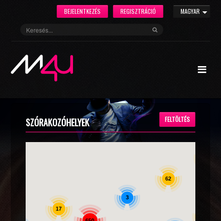
BEJELENTKEZÉS
REGISZTRÁCIÓ
MAGYAR
FELTÖLTÉS
SZÓRAKOZÓHELYEK
10
62
40
3
17
96
650