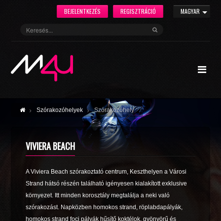
BEJELENTKEZÉS
REGISZTRÁCIÓ
MAGYAR
Szórakozóhelyek
Szórakozóhely
VIVIERA BEACH
A Viviera Beach szórakoztató centrum, Keszthelyen a Városi
Strand hátsó részén található igényesen kialakított exklusive
környezet. Itt minden korosztály megtalálja a neki való
szórakozást. Napközben homokos strand, röplabdapályák,
homokos strand foci pályák hűsítő koktélok, gyönyörű és