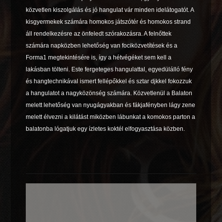
közvetlen kiszolgálás és jó hangulat vár minden idelátogatót. A
kisgyermekek számára homokos játszótér és homoko
s strand
áll rendelkezésre az önfeledt szórakozásra. A felnőttek
számára napközben lehetőség van fociközvetítések és a
Forma1 megtekintésére is, így a hétvégéket sem kell a
lakásban tölteni. Este fergeteges hangulattal, egyedülálló fény
és hangtechnikával ismert fellépőkkel és sztar djkkel fokozzuk
a hangulatot a nagyközönség számára. Közvetlenül a Balaton
melett lehetőség van nyugágyakban és fákjafényben lágy zene
melett élvezni a kilátást miközben lábunkat a komokos parton a
balatonba lógatjuk egy ízletes koktél elfogyasztása közben.