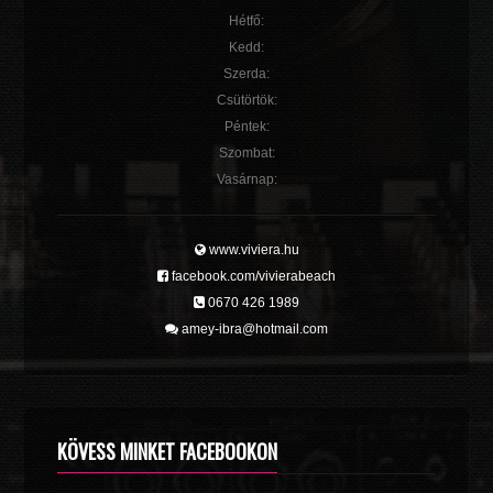
Hétfő:
Kedd:
Szerda:
Csütörtök:
Péntek:
Szombat:
Vasárnap:
www.viviera.hu
facebook.com/vivierabeach
0670 426 1989
amey-ibra@hotmail.com
KÖVESS MINKET FACEBOOKON