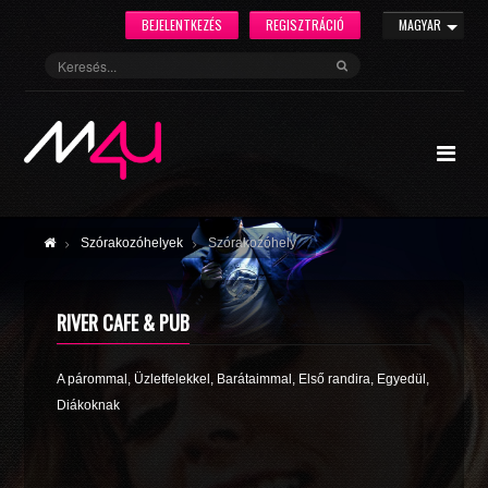
BEJELENTKEZÉS
REGISZTRÁCIÓ
MAGYAR
Szórakozóhelyek
Szórakozóhely
RIVER CAFE & PUB
A párommal, Üzletfelekkel, Barátaimmal, Első randira, Egyedül,
Diákoknak