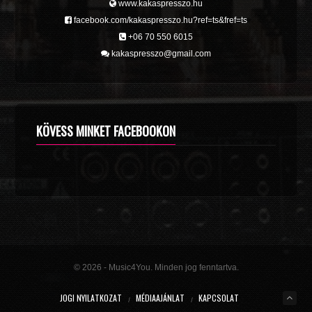
www.kakaspresszo.hu
facebook.com/kakaspresszo.hu?ref=ts&fref=ts
+06 70 550 6015
kakaspresszo@gmail.com
KÖVESS MINKET FACEBOOKON
© 2026 - Music4You. Minden jog fenntartva.
JOGI NYILATKOZAT
MÉDIAAJÁNLAT
KAPCSOLAT