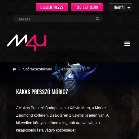
BEJELENTKEZÉS
REGISZTRÁCIÓ
MAGYAR
Szórakozóhelyek
Szórakozóhely
KAKAS PRESSZÓ MÓRICZ
A Kakas Presszó Budapesten a Kálvin téren, a Móricz
Zsigmond körtéren, Deák téren 2 üzlettel is jelen van. A
közvetlen környezetében a legjobb áraival várja a
kikapcsolódásra vágyó közönséget.