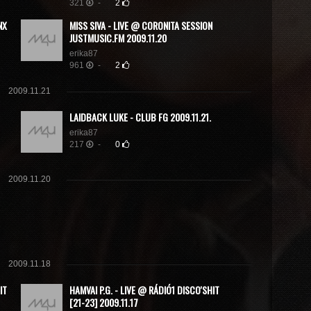
321
-
2
NX
MISS SIVA - LIVE @ CORONITA SESSION
JUSTMUSIC.FM 2009.11.20
erika87
961
-
2
2009.11.21
LAIDBACK LUKE - CLUB FG 2009.11.21.
erika87
217
-
0
2009.11.20
2009.11.18
IT
HAMVAI P.G. - LIVE @ RÁDIÓ1 DISCO'SHIT
[21-23] 2009.11.17