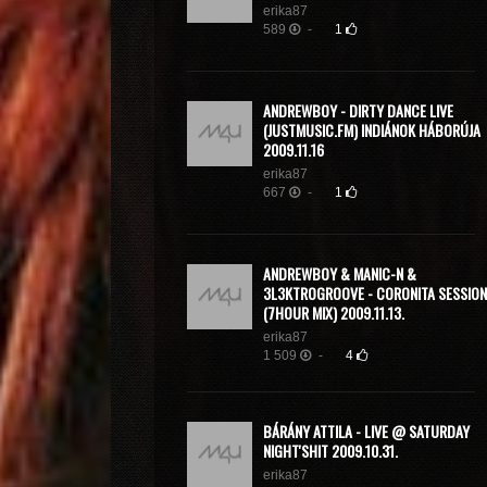
erika87
589
-
1
ANDREWBOY - DIRTY DANCE LIVE
(JUSTMUSIC.FM) INDIÁNOK HÁBORÚJA
2009.11.16
erika87
667
-
1
ANDREWBOY & MANIC-N &
3L3KTROGROOVE - CORONITA SESSION
(7HOUR MIX) 2009.11.13.
erika87
1 509
-
4
BÁRÁNY ATTILA - LIVE @ SATURDAY
NIGHT'SHIT 2009.10.31.
erika87