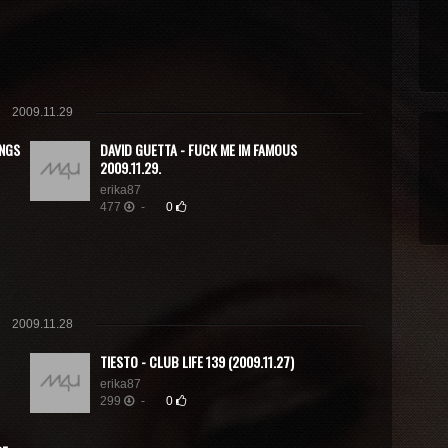
2009.11.29
INGS
DAVID GUETTA - FUCK ME IM FAMOUS
2009.11.29.
erika87
477
-
0
2009.11.28
TIESTO - CLUB LIFE 139 (2009.11.27)
erika87
299
-
0