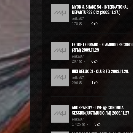
MYON & SHANE 54 - INTERNATIONAL
DEPARTURES 012 (2009.11.27.)
erika87
170
-
0
FEDDE LE GRAND - FLAMINGO RECORD
(3FM) 2009.11.29
erika87
207
-
0
NIKI BELUCCI - CLUB FG 2009.11.28.
erika87
296
-
1
ANDREWBOY - LIVE @ CORONITA
SESSION(JUSTMUSIC.FM) 2009.11.27
erika87
1 425
-
5