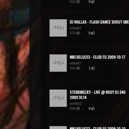
810
-
0
DJ WALLAS - FLASH DANCE SHOUT MIX
erika87
573
-
0
NIKI BELUCCI - CLUB FG 2009-10-17
erika87
454
-
1
STERBINSZKY - LIVE @ ROXY DJ 340
2009.10.14
norbi02
634
-
0
NIKI BELUCCI - CLUB FG 2009-10-10