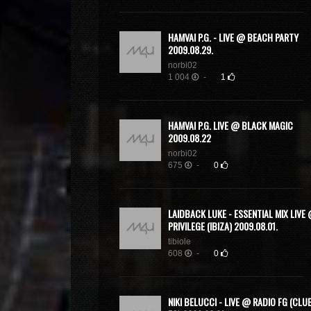
HAMVAI P.G. - LIVE @ BEACH PARTY
2009.08.29.
norbi02
1 004
-
1
HAMVAI P.G. LIVE @ BLACK MAGIC
2009.08.22
norbi02
675
-
0
LAIDBACK LUKE - ESSENTIAL MIX LIVE
PRIVILEGE (IBIZA) 2009.08.01.
tibiole
608
-
0
NIKI BELUCCI - LIVE @ RADIO FG (CLU