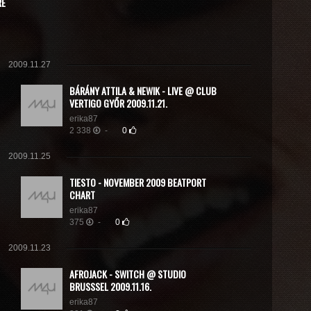
RE
2009.11.27
BÁRÁNY ATTILA & NEWIK - LIVE @ CLUB
VERTIGO GYŐR 2009.11.21.
erika87
2 338
-
0
2009.11.25
TIESTO - NOVEMBER 2009 BEATPORT
CHART
erika87
375
-
0
2009.11.23
AFROJACK - SWITCH @ STUDIO
BRUSSSEL 2009.11.16.
erika87