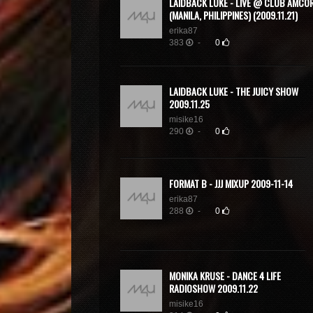
LAIDBACK LUKE - LIVE @ CLUB AMCO
(MANILA, PHILIPPINES) (2009.11.21)
erika87
383
-
0
LAIDBACK LUKE - THE JUICY SHOW
2009.11.25
misike16
290
-
0
FORMAT B - JJJ MIXUP 2009-11-14
erika87
288
-
0
MONIKA KRUSE - DANCE 4 LIFE
RADIOSHOW 2009.11.22
misike16