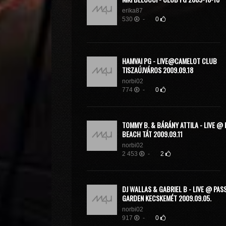
erika87
530
-
0
HAMVAI PG - LIVE@CAMELOT CLUB
TISZAÚJVÁROS 2009.09.18
norbi02
774
-
0
TOMMY B. & BÁRÁNY ATTILA - LIVE @ 
BEACH TÁT 2009.09.11
norbi02
2 453
-
2
DJ WALLAS & GABRIEL B - LIVE @ PAS
GARDEN KECSKEMÉT 2009.09.05.
norbi02
917
-
0