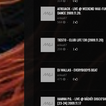
314
-
0
AFROJACK - LIVE @ WEEKEND WAX-FU
DANCE 2009.11.20.
erika87
564
-
2
TIESTO - CLUB LIFE 138 (2009.11.20)
erika87
208
-
1
DJ WALLAS - EVERYBODYS BEAT
erika87
475
-
0
HAMVAI P.G. - LIVE @ RÁDIÓ1 DISCO'SH
[23-24] 2009.11.17