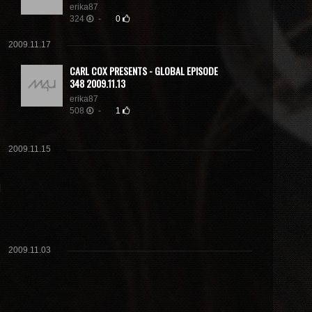
erika87
324
-
0
2009.11.17
CARL COX PRESENTS - GLOBAL EPISODE
348 2009.11.13
erika87
508
-
1
2009.11.15
2009.11.03