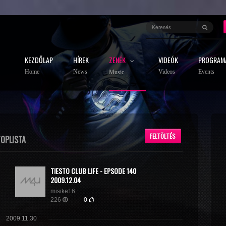
KEZDŐLAP
HÍREK
ZENÉK
VIDEÓK
PROGRAM
Home
News
Videos
Events
Music
FELTÖLTÉS
TOPLISTA
TIESTO CLUB LIFE - EPSODE 140
2009.12.04
misike16
226
-
0
2009.11.30