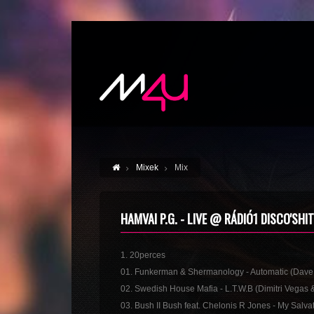
Mixek
Mix
HAMVAI P.G. - LIVE @ RÁDIÓ1 DISCO'SHIT
1. 20perces
01. Funkerman & Shermanology - Automatic (Dave
02. Swedish House Mafia - L.T.W.B (Dimitri Vegas &
03. Bush II Bush feat. Chelonis R Jones - My Salva