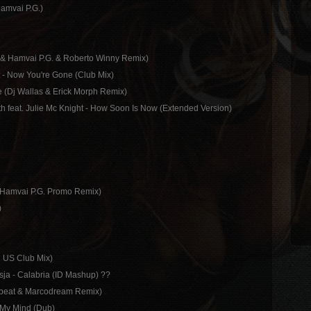
Hamvai P.G.)
n & Hamvai P.G. & Roberto Winny Remix)
tt - Now You're Gone (Club Mix)
e (Dj Wallas & Erick Morph Remix)
th feat. Julie Mc Knight - How Soon Is Now (Extended Version)
& Hamvai P.G. Promo Remix)
)
h US Club Mix)
asja - Calabria (ID Mashup) ??
gebeat & Marcodream Remix)
h My Mind (Dub)