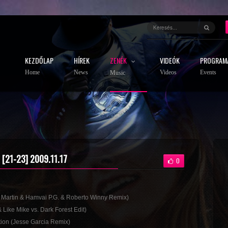
KEZDŐLAP
HÍREK
ZENÉK
VIDEÓK
PROGRAM
Home
News
Videos
Events
Music
 [21-23] 2009.11.17
0
 Martin & Hamvai P.G. & Roberto Winny Remix)
 Like Mike vs. Dark Forest Edit)
tion (Jesse Garcia Remix)