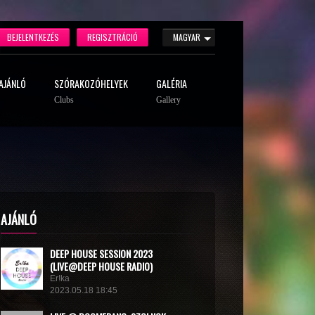
BEJELENTKEZÉS
REGISZTRÁCIÓ
MAGYAR
AJÁNLÓ
SZÓRAKOZÓHELYEK
GALÉRIA
Clubs
Gallery
AJÁNLÓ
DEEP HOUSE SESSION 2023
(LIVE@DEEP HOUSE RADIO)
Er!ka
2023.05.18 18:45