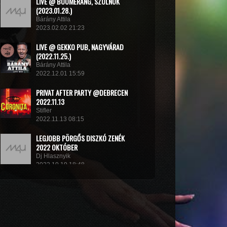
LIVE @ BOOMERANG, SZOLNOK
(2023.01.28.)
Bárány Attila
2023.02.02 21:23
LIVE @ GEKKO PUB, NAGYVÁRAD
(2022.11.25.)
Bárány Attila
2022.12.01 15:59
PRIVAT AFTER PARTY @DEBRECEN
2022.11.13
Stifler
2022.11.13 08:15
LEGJOBB PÖRGŐS DISZKÓ ZENÉK
2022 OKTÓBER
Dj Hlasznyik
2022.10.19 18:48
MINIMIX 2022#
DJ RADEK
2022.09.02 10:40