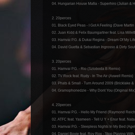
04. Hungarian House Mafia - Superhiro (Julian & 
2. 20perces
01. Black Eyed Peas - I Got A Feeling (Dave Marti
02. Juan Kidd & Felix Baumgartner feat. Lisa Mille
03. Hamvai P.G. & Dukai Regina - Dream Of My Lif
04. David Guetta & Sebastian Ingrosso & Dirty Sou
3. 20perces
01. Hamvai P.G. - Rio (Szloboda B Remix)
02. TV Rock feat. Rudy - In The Air (Axwell Remix)
03. Phats & Small - Turn Around 2009 (Bricklake 
04. Gramophonedzie - Why Dont You (Original Mix
4. 20perces
01. Hamvai P.G. - Hello My Friend (Raymond Reic
02. ATFC feat. Yasmeen - Tell U Y + Enur feat. Nat
03. Hamvai P.G. - Sleepless Nights In My Bed (A
04. Daniel Bovie feat. Roy Rox - Stop Playing Wit