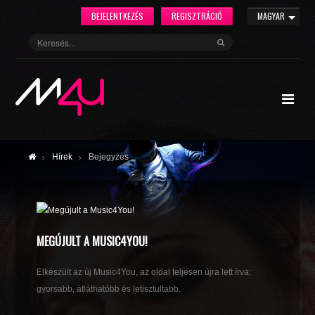
BEJELENTKEZÉS
REGISZTRÁCIÓ
MAGYAR
Hírek
Bejegyzés
MEGÚJULT A MUSIC4YOU!
Elkészült az új Music4You, az oldal teljesen újra lett írva;
gyorsabb, átláthatóbb és letisztultabb.