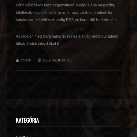
Főbb változások közt megemlíthető; a képgaléria megszűnt,
letöltések között lehet keresni, felhasználók küldhetnek be
tartalmakat. A letöltések pedig RSS-en keresztül is elérhetőek.
Az oldalon még folyamatos fejlesztés alatt áll, előfordulhatnak
hibák, kérlek jelezd őket
itt
.
tibiole
2009.05.06 00:00
KATEGÓRIA