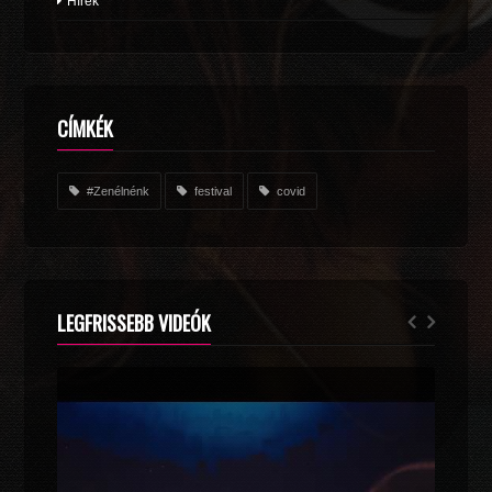
Hírek
CÍMKÉK
#Zenélnénk
festival
covid
LEGFRISSEBB VIDEÓK