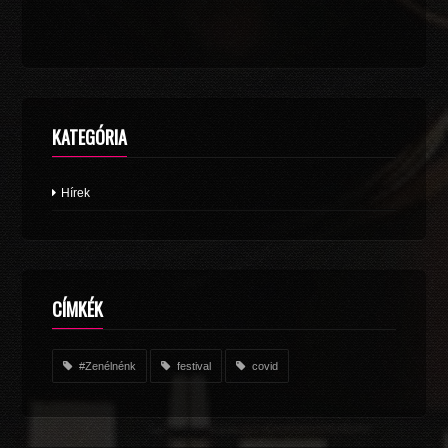
KATEGÓRIA
Hírek
CÍMKÉK
#Zenélnénk
festival
covid