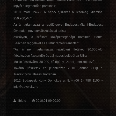
legyél a legmenőbb partiknak:
2010. márc. 24-29. 6 nap/5 éjszakás bulicsomag Miamiba
259.900,-/fő*
Az ár tartalmazza a repülőjegyet Budapest-Miami-Budapest
útvonalon egy-egy átszállással turista
osztályon, a szállást középkategóriájú hotelben South
Beachen reggelivel és a retúr reptéri transzfert.
*Az ár nem tartalmazza: repülőtéri illetéket: 90.000,-/fő
(kötelezően fizetendő) és a 2 napos belépőt az Ultra
Music Fesztiválra: 30.000,-/fő (igény szerint, nem kötelező)
További részletek és jelentkezés 2010. január 21-ig a
Travelcity.hu Utazási Irodában
1012 Budapest, Kuny Domokos u. 8. • (06 1) 788 1100 •
info@travelcity.hu
tibiole
2010.01.09 00:00