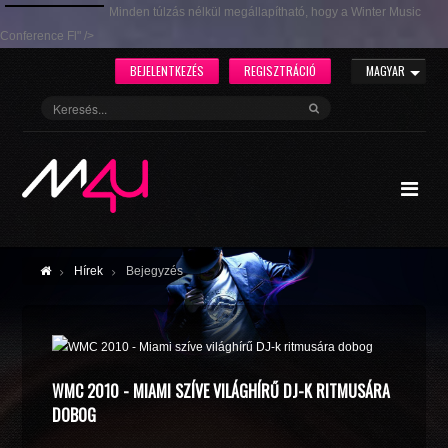
Minden túlzás nélkül megállapítható, hogy a Winter Music
Conference Fl" />
BEJELENTKEZÉS
REGISZTRÁCIÓ
MAGYAR
Hírek
Bejegyzés
WMC 2010 - MIAMI SZÍVE VILÁGHÍRŰ DJ-K RITMUSÁRA
DOBOG