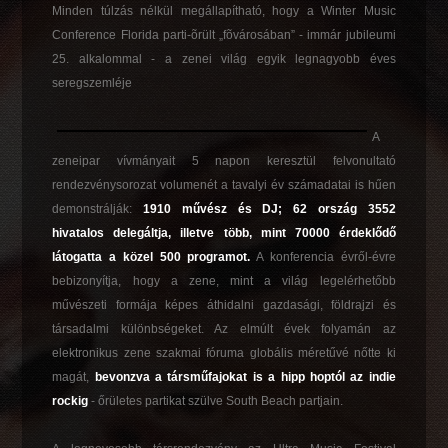
Minden túlzás nélkül megállapítható, hogy a Winter Music
Conference Florida parti-õrült „fõvárosában” - immár jubileumi
25. alkalommal - a zenei világ egyik legnagyobb éves
seregszemléje
A
zeneipar vívmányait 5 napon keresztül felvonultató
rendezvénysorozat volumenét a tavalyi év számadatai is hűen
demonstrálják:
1910 művész és DJ; 62 ország 3552
hivatalos delegáltja, illetve több, mint 70000 érdeklődő
látogatta a közel 500 programot.
A konferencia évről-évre
bebizonyítja, hogy a zene, mint a világ legelérhetőbb
művészeti formája képes áthidalni gazdasági, földrajzi és
társadalmi különbségeket. Az elmúlt évek folyamán az
elektronikus zene szakmai fóruma globális méretűvé nőtte ki
magát,
bevonzva a társműfajokat is a hipp hoptól az indie
rockig
- őrületes partikat szülve South Beach partjain.