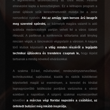
A legnevesebb társrendezvény az Ultra Music Festival
elnevezést kapta a keresztségben. Ez a kétnapos program a
zenei újítások szűk keresztmetszetét mutatja be a zene
nemzetközi nyelvén.
Aki az amúgy igen borsos árú beugrót
meg szeretné spórolni,
az bármelyik magára valamit is adó
szálloda medencéjének partján veheti fel a város lüktető
ritmusát. A partiknak a konferencia időtartama alatt tényleg
nincsen végük, a láncreakció végigsöpör a városon. A nagyra
törő klubok képviselői
a világ minden részéről a legújabb
technikai újításokra és trendekre csapnak le,
hogy lépést
tartsanak a mindig növekvő elvárásokkal.
A szakma DJ-kel, művészekel, rendezvényszervezőkkel,
technikusokkal, sajtósokkal, kiadók és rádiók küldötteivel
képviselteti magát az eseményen, a kereslet és kínálat
legnagyszerűbb találkozási pontjává varázsolva a várost
ezekben a napokban. A szigorú szakmai eszmecseréket
követően
a március végi floridai napsütés a csábítást, az
önfeledt bulizást még inkább inspirálja.