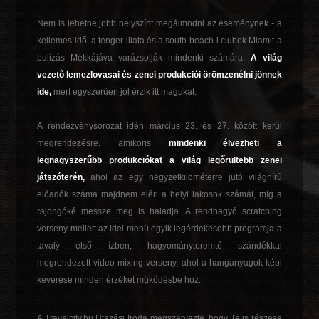
Nem is lehetne jobb helyszínt megálmodni az eseménynek - a
kellemes idő, a tenger illata és a south beach-i clubok Miamit a
bulizás Mekkájáva varázsolják mindenki számára.
A világ
vezető lemezlovasai és zenei produkciói örömzenélni jönnek
ide,
mert egyszerűen jól érzik itt magukat.
A rendezvénysorozat idén március 23. és 27. között kerül
megrendezésre, amikoris
mindenki élvezheti a
legnagyszerűbb produkciókat a világ legőrültebb zenei
játszóterén,
ahol az egy négyzetkilométerre jutó világhírű
előadók száma majdnem eléri a helyi lakosok számát, míg a
rajongóké messze meg is haladja. A rendhagyó scratching
verseny mellett az idei menü egyik legérdekesebb programja a
tavaly első ízben, hagyományteremtő szándékkal
megrendezett video mixing verseny, ahol a hanganyagok képi
keverése minden érzéket működésbe hoz.
A Travelcity.hu Utazási Iroda megszervezte, hogy Te is részese