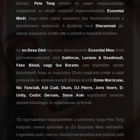
bácsija",
Pete Tong
minden év végén megszavaztatja
hallgatóival az elmúlt esztendõ legkiemelkedõbb
Essential
Mixét
, hogy aztán utolsó adásában újra feleleveníthessük a
közvélemény kedvencét. A dicsõség most
Sharamnak
jár,
akinek augusztusi szettje vitte a pálmát a hallgatók körében.
Az
ex-Deep Dish
tag olyan dj/producerek
Essential Mixe
felett
gyõzedelmeskedett, mint
Subfocus, Luciano & Deadmau5,
Fake Blood, vagy Gui Boratto
, ami leginkább annak
köszönhetõ, hogy az augusztus 29-én sugárzott szettje a saját
produkciók és remixek mellett (többek között)
Ennio Morricone,
Nic Fanciulli, Kid Cudi, Okain, DJ Pierre, Joris Voorn, D-
Unity, Cedric Gervais, Steve Aoki
legütõsebb zenéivel
alkotott különleges és változatosan új formát.
"Ez egy hatalmas megtiszteltetés a számomra, hogy Pete Tong
hallgatói nekem ajánlották az Év Essential Mixe kitûntetést.
Leginkább azért, mert az illusztris versenylista tele jobbnál jobb