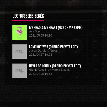
LEGFRISSEBB ZENÉK
MY HEAD & MY HEART (FIZBOH VIP REMIX)
Ava Max
2021.05.05 16:30
LOVE NOT WAR (DJ.BÍRÓ PRIVATE EDIT)
Jason Derulo & Nuka
2021.04.27 19:24
NEVER BE LONELY (DJ.BÍRÓ PRIVATE EDIT)
Gigi D Agostino x Vize x Emotik
2021.04.05 10:58
GET IN TROUBLE (SO WHAT) (DJ.BÍRÓ PRIVATE EDIT)
Dimitri Vegas & Like Mike x Vini Vici
2021.02.18 19:09
MIRACLE (VIP MIX)