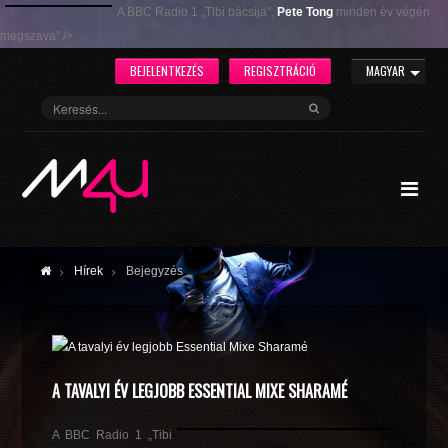
A BBC Radio 1 „Tibi bácsija",
Pete Tong
minden év végén
megszava" />
BEJELENTKEZÉS
REGISZTRÁCIÓ
MAGYAR
Hírek
Bejegyzés
A TAVALYI ÉV LEGJOBB ESSENTIAL MIXE SHARAMÉ
A BBC Radio 1 „Tibi