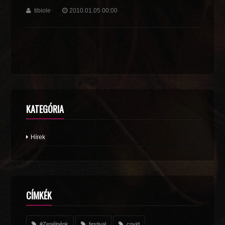
tibiole
2010.01.05 00:00
KATEGÓRIA
Hírek
CÍMKÉK
#Zenélnénk
festival
covid