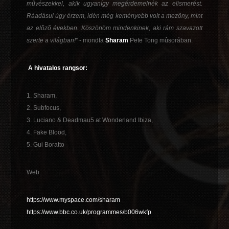
mûvészekkel, akik ugyanígy megérdemelnék az elismerést.
Ráadásul úgy érzem, idén még keményebb volt a mezõny, mint
az elõzõ években. Köszönöm mindenkinek, aki rám szavazott
szerte a világban!"
- mondta
Sharam
Pete Tong mûsorában.
A hivatalos rangsor:
1. Sharam,
2. Subfocus,
3. Luciano & Deadmau5 at Wonderland Ibiza,
4. Fake Blood,
5. Gui Boratto
Web:
https://www.myspace.com/sharam
https://www.bbc.co.uk/programmes/b006wkfp