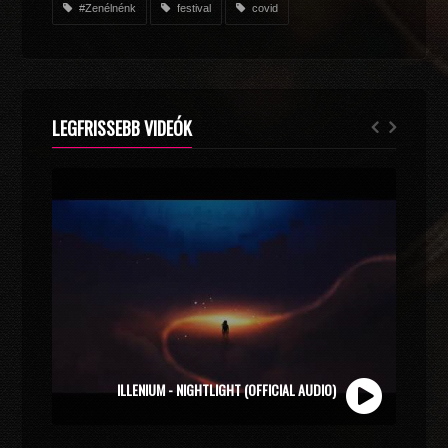
#Zenélnénk
festival
covid
LEGFRISSEBB VIDEÓK
ZOLI VEKONY X CALIDORA - MINDIG NYÁR (OFFICIAL
ILLENIUM - NIGHTLIGHT (OFFICIAL AUDIO)
MUSIC VIDEO)