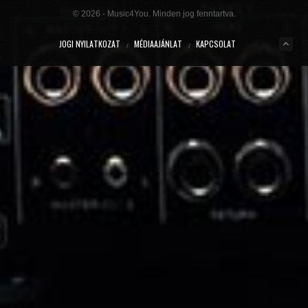
Willcox
© 2026 - Music4You. Minden jog fenntartva.
2020.10.15 09:41
JOGI NYILATKOZAT
MÉDIAAJÁNLAT
KAPCSOLAT
KUNG FU (EXTENDED MIX)
Basto
2020.10.11 21:00