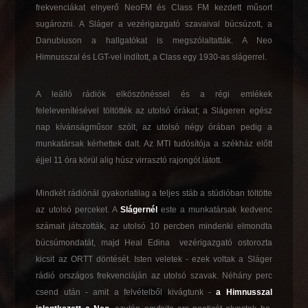
frekvenciákat elnyerő NeoFM és Class FM kezdett műsort
sugározni. A Sláger a vezérigazgató szavaival búcsúzott, a
Danubiuson a hallgatókat is megszólaltatták. A Neo
Himnusszal és LGT-vel indított, a Class egy 1930-as slágerrel.
A leálló rádiók elköszönéssel és a régi emlékek
felelevenítésével töltötték az utolsó órákat; a Slágeren egész
nap kívánságműsor szólt, az utolsó négy órában pedig a
munkatársak kérhettek dalt. Az MTI tudósítója a székház előtt
éjjel 11 óra körül alig húsz virrasztó rajongót látott.
Mindkét rádiónál gyakorlatilag a teljes stáb a stúdióban töltötte
az utolsó perceket. A
Slágernél
este a munkatársak kedvenc
számait játszották, az utolsó 10 percben mindenki elmondta
búcsúmondatát, majd Heal Edina vezérigazgató ostorozta
kicsit az ORTT döntését. Isten veletek - ezek voltak a Sláger
rádió országos frekvenciáján az utolsó szavak. Néhány perc
csend után - amit a felvételből kivágtunk -
a Himnusszal