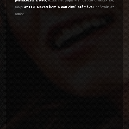
jelentkezett a Neo,
ezután egyfajta ars poeticát olvastak be,
majd
az LGT Neked írom a dalt című számával
indították az
adást.