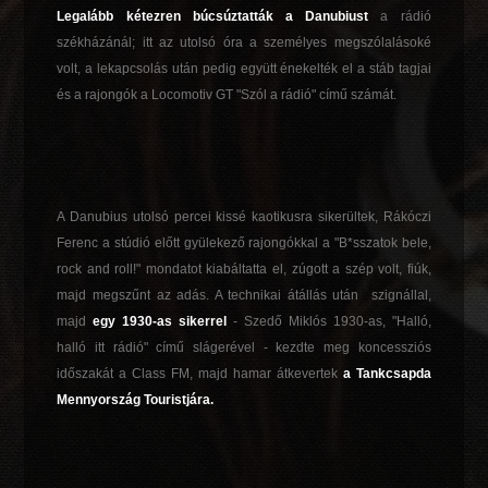
Legalább kétezren búcsúztatták a Danubiust
a rádió
székházánál; itt az utolsó óra a személyes megszólalásoké
volt, a lekapcsolás után pedig együtt énekelték el a stáb tagjai
és a rajongók a Locomotiv GT "Szól a rádió" című számát.
A Danubius utolsó percei kissé kaotikusra sikerültek, Rákóczi
Ferenc a stúdió előtt gyülekező rajongókkal a "B*sszatok bele,
rock and roll!" mondatot kiabáltatta el, zúgott a szép volt, fiúk,
majd megszűnt az adás. A technikai átállás után szignállal,
majd
egy 1930-as sikerrel
- Szedő Miklós 1930-as, "Halló,
halló itt rádió" c
ímű slágerével - kezdte meg koncessziós
időszakát a Class FM
, majd hamar átkevertek
a Tankcsapda
Mennyország Touristjára.