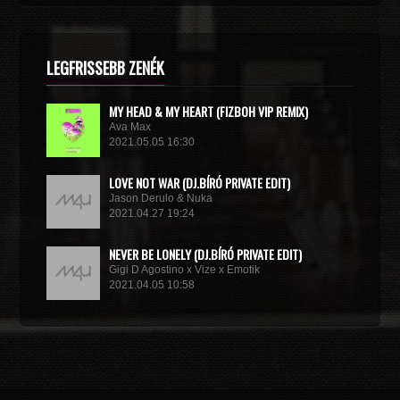
LEGFRISSEBB ZENÉK
MY HEAD & MY HEART (FIZBOH VIP REMIX)
Ava Max
2021.05.05 16:30
LOVE NOT WAR (DJ.BÍRÓ PRIVATE EDIT)
Jason Derulo & Nuka
2021.04.27 19:24
NEVER BE LONELY (DJ.BÍRÓ PRIVATE EDIT)
Gigi D Agostino x Vize x Emotik
2021.04.05 10:58
GET IN TROUBLE (SO WHAT) (DJ.BÍRÓ PRIVATE EDIT)
Dimitri Vegas & Like Mike x Vini Vici
2021.02.18 19:09
MIRACLE (VIP MIX)