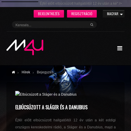
Éjfél előtt elbúcsúzott hallgatóitól 12 év után a ké" />
BEJELENTKEZÉS
REGISZTRÁCIÓ
MAGYAR
Hírek
Bejegyzés
ELBÚCSÚZOTT A SLÁGER ÉS A DANUBIUS
Éjfél előtt elbúcsúzott hallgatóitól 12 év után a két eddigi
országos kereskedelmi rádió, a Sláger és a Danubius, majd a