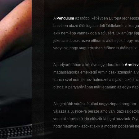
A
Pendulum
az utóbbi két évben Európa legnépsze
bassben utazó ötösfogat a déli földtekéről, a kengu
akik nem épp vannak oda a stílusért. Ők amúgy 
jüket amit beszerezve otthon is átélhetjük, hogy 
vagyunk, hogy augusztusban élőben is átélhetjük.
A partyarénában a két éve egyeduralkodó
Armin v
magasságokba emelkedő Armin csak szimplán a vil
trance-szel nem nehéz halmozni a díjakat, azért az e
biztos: a partyarénában már legalább az egyik na
A leginkább várós délutáni nagyszínpad program -
válasza a Justice-ra persze amolyan igazi szigeto
vonalat képviselő trió először látogat hozzánk. Oly
hogy megnyerik azokat akik a modern popzenét nem