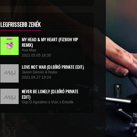
LEGFRISSEBB ZENÉK
MY HEAD & MY HEART (FIZBOH VIP
REMIX)
Ava Max
2021.05.05 16:30
LOVE NOT WAR (DJ.BÍRÓ PRIVATE EDIT)
Jason Derulo & Nuka
2021.04.27 19:24
NEVER BE LONELY (DJ.BÍRÓ PRIVATE
EDIT)
Gigi D Agostino x Vize x Emotik
2021.04.05 10:58
GET IN TROUBLE (SO WHAT) (DJ.BÍRÓ
PRIVATE EDIT)
Dimitri Vegas & Like Mike x Vini Vici
2021.02.18 19:09