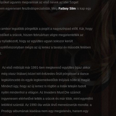
llépőket ugyanis megvannak az első nevek az idei Sziget
anem egyenesen fesztiválspecialisták. Még
Fatboy Slim
is kap egy
 amikor legutóbb pörgettük a pogót a nagyszínpad előtt. Kár, hogy
kedőket a srácok, hiszen februárban végre megjelentették az
 nyilatkozott, hogy az együttes ugyan sokszor került
eszélőviszonyban mégis az új lemez a tavalyi év második felében
l.
Az első millióját már 1991-ben megkereső együttes (igaz akkor
még olasz lírában) közel két évtizedes őrült pörgéssel a dance
legkülöncebb és egyik legkiemelkedőbb triójává nőtte ki magát.
Mindezt úgy, hogy az új lemez is rögtön a listák tetején tudott
nyitni mindenhol a világon. Az Invaders Must Die számot
ingyenesen elérhetővé tették a srácok és már több, mint egymillió
letöltést számlál. Az 1990 óta velük lévő menedzserük mondta: a
Prodigy albumának kiadása nem egy megjelenés, hanem egy