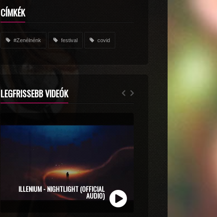
CÍMKÉK
#Zenélnénk
festival
covid
LEGFRISSEBB VIDEÓK
ZOLI VEKONY X CALIDORA - MINDIG NYÁR
ILLENIUM - NIGHTLIGHT (OFFICIAL
(OFFICIAL MUSIC VIDEO)
AUDIO)