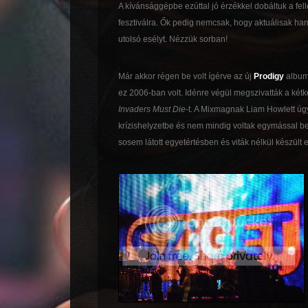
A kívánsággépbe ezúttal jó érzékkel dobáltuk a fe
fesztiválra. Ők pedig nemcsak, hogy aktuálisak h
utolsó esélyt. Nézzük sorban!
Már akkor régen be volt ígérve az új
Prodigy
album
ez 2006-ban volt. Idénre végül megszivatták a két
Invaders Must Die
-t. A Mixmagnak Liam Howlett úgy
krízishelyzetbe és nem mindig voltak egymással b
sosem látott egyetértésben és viták nélkül készült e