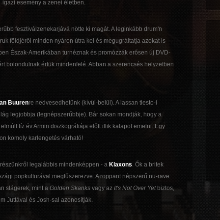
igazi esemény a zenei életben.
rűbb fesztiválzenekarjává nötte ki magát. A leginkább drum'n
ruk földjéről minden nyáron útra kel és megugráltatja azokat is
éppen Észak-Amerikában turnéznak és promózzák erősen új DVD-
miért bolondulnak értük mindenfelé. Abban a szerencsés helyzetben
an Buuren
re nedvesedhetünk (kívül-belül). A lassan tiesto-i
ág legjobbja (legnépszerűbbje). Bár sokan mondják, hogy a
lmúlt tíz év Armin diszkográfiája előtt illik kalapot emelni. Egy
pon komoly karlengetés várható!
 részünkről legalábbis mindenképpen - a
Klaxons
. Ők a britek
rszági popkulturával megfűszerezve. A roppant népszerű nu-rave
an slágerek, mint a
Golden Skanks
vagy az
It's Not Over Yet
biztos,
 Juttával és Josh-sal azonosítják.