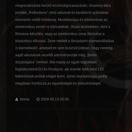
megrendezésre kerülő közönségszavazásán, Grammy-díjra
jelölték „Reflections” című albumát és korábbról számtalan
elismerés méltó birtokosa. Munkássága és elismerései az
elektronikus zenén is túlmutatnak. Olyan területeken, mint a
filmzene-készítés, vagy az elektronikus zene ötvözése a
klasszikus stílussal. Zene mellett a társadalmi szerepvállalása
is kiemelkedő, amelyet mi sem bizonyít jobban, hogy nemrég
saját városának vezetői adományozták meg „Berlin
díszpolgára” címmel. Mai napig az egyik legjobban
foglalkoztatott DJ és Producer, aki évente több mint 120
felkérésnek próbál eleget tenni, zenei munkássága pedig
magában hordozza az egyediséget és sokszínűséget.
tibiole
2009.09.13 00:00