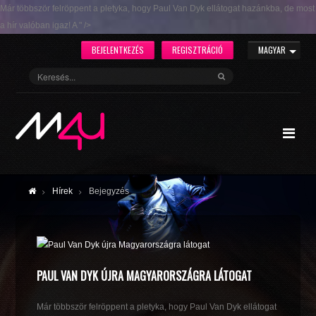
Már többször felröppent a pletyka, hogy Paul Van Dyk ellátogat hazánkba, de most
a hír valóban igaz! A " />
BEJELENTKEZÉS
REGISZTRÁCIÓ
MAGYAR
Hírek
Bejegyzés
PAUL VAN DYK ÚJRA MAGYARORSZÁGRA LÁTOGAT
Már többször felröppent a pletyka, hogy Paul Van Dyk ellátogat