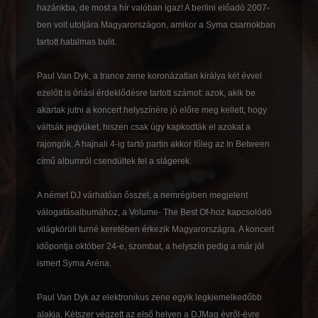
hazánkba, de most a hír valóban igaz! A berlini előadó 2007-
ben volt utoljára Magyarországon, amikor a Syma csarnokban
tartott hatalmas bulit.
Paul Van Dyk, a trance zene koronázatlan királya két évvel
ezelőtt is óriási érdeklődésre tartott számot: azok, akik be
akartak jutni a koncert helyszínére jó előre meg kellett, hogy
váltsák jegyüket, hiszen csak úgy kapkodták el azokat a
rajongók. A hajnali 4-ig tartó partin akkor főleg az In Between
című albumról csendültek fel a slágerek.
A német DJ várhatóan ősszel, a nemrégiben megjelent
válogatásalbumához, a Volume- The Best Of-hoz kapcsolódó
világkörüli turné keretében érkezik Magyarországra. A koncert
időpontja október 24-e, szombat, a helyszín pedig a már jól
ismert Syma Aréna.
Paul Van Dyk az elektronikus zene egyik legkiemelkedőbb
alakja. Kétszer végzett az első helyen a DJMag évről-évre