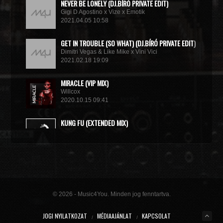
NEVER BE LONELY (DJ.BÍRÓ PRIVATE EDIT)
Gigi D Agostino x Vize x Emotik
2021.04.05 10:58
GET IN TROUBLE (SO WHAT) (DJ.BÍRÓ PRIVATE EDIT)
Dimitri Vegas & Like Mike x Vini Vici
2021.02.18 19:09
MIRACLE (VIP MIX)
Willcox
2020.10.15 09:41
KUNG FU (EXTENDED MIX)
Basto
2020.10.11 21:00
© 2026 - Music4You. Minden jog fenntartva.
JOGI NYILATKOZAT
MÉDIAAJÁNLAT
KAPCSOLAT