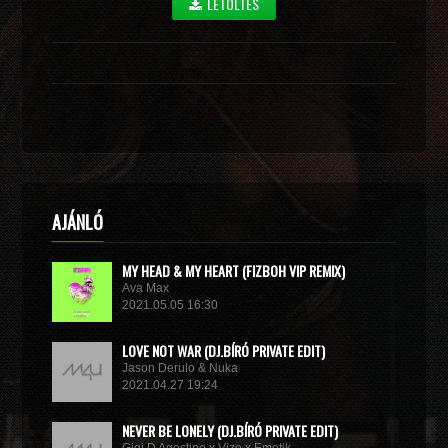
LETÖLTÉS
AJÁNLÓ
MY HEAD & MY HEART (FIZBOH VIP REMIX)
Ava Max
2021.05.05 16:30
LOVE NOT WAR (DJ.BÍRÓ PRIVATE EDIT)
Jason Derulo & Nuka
2021.04.27 19:24
NEVER BE LONELY (DJ.BÍRÓ PRIVATE EDIT)