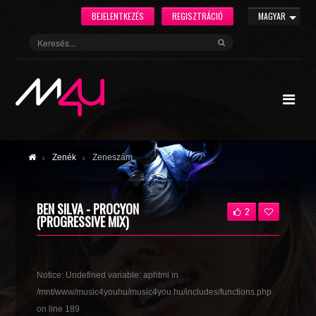
BEJELENTKEZÉS
REGISZTRÁCIÓ
MAGYAR
Zenék
Zeneszám
BEN SILVA - PROCYON
2
(PROGRESSIVE MIX)
Notice
: Undefined variable: aphtml in
/mnt/www/music4youhu/music4you.hu/includes/functions.php
on line
189