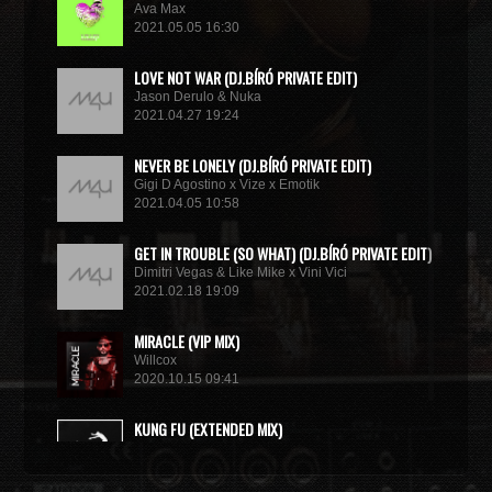
Ava Max
2021.05.05 16:30
LOVE NOT WAR (DJ.BÍRÓ PRIVATE EDIT)
Jason Derulo & Nuka
2021.04.27 19:24
NEVER BE LONELY (DJ.BÍRÓ PRIVATE EDIT)
Gigi D Agostino x Vize x Emotik
2021.04.05 10:58
GET IN TROUBLE (SO WHAT) (DJ.BÍRÓ PRIVATE EDIT)
Dimitri Vegas & Like Mike x Vini Vici
2021.02.18 19:09
MIRACLE (VIP MIX)
Willcox
2020.10.15 09:41
KUNG FU (EXTENDED MIX)
Basto
2020.10.11 21:00