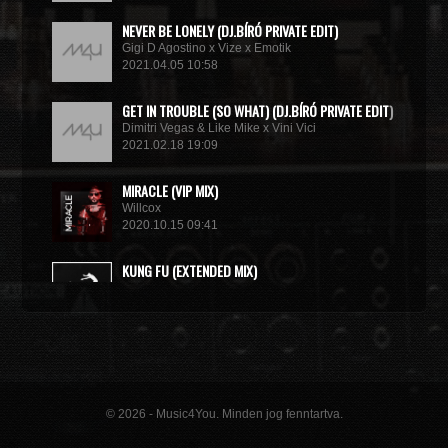
NEVER BE LONELY (DJ.BÍRÓ PRIVATE EDIT)
Gigi D Agostino x Vize x Emotik
2021.04.05 10:58
GET IN TROUBLE (SO WHAT) (DJ.BÍRÓ PRIVATE EDIT)
Dimitri Vegas & Like Mike x Vini Vici
2021.02.18 19:09
MIRACLE (VIP MIX)
Willcox
2020.10.15 09:41
KUNG FU (EXTENDED MIX)
Basto
2020.10.11 21:00
© 2026 - Music4You. Minden jog fenntartva.