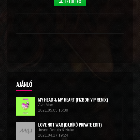
LETÖLTÉS
AJÁNLÓ
MY HEAD & MY HEART (FIZBOH VIP REMIX)
Ava Max
2021.05.05 16:30
LOVE NOT WAR (DJ.BÍRÓ PRIVATE EDIT)
Jason Derulo & Nuka
2021.04.27 19:24