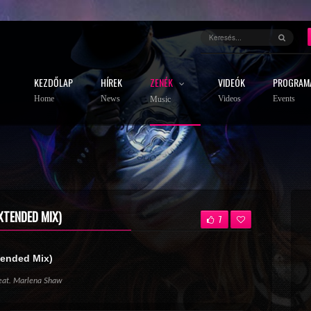
KEZDŐLAP
HÍREK
ZENÉK
VIDEÓK
PROGRAM
Home
News
Videos
Events
Music
XTENDED MIX)
7
tended Mix)
eat. Marlena Shaw