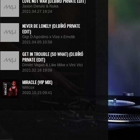
LOVE NOT WAR (DJ.BÍRÓ PRIVATE EDIT)
Jason Derulo & Nuka
2021.04.27 19:24
NEVER BE LONELY (DJ.BÍRÓ PRIVATE
EDIT)
Gigi D Agostino x Vize x Emotik
2021.04.05 10:58
GET IN TROUBLE (SO WHAT) (DJ.BÍRÓ
PRIVATE EDIT)
Dimitri Vegas & Like Mike x Vini Vici
2021.02.18 19:09
MIRACLE (VIP MIX)
Willcox
2020.10.15 09:41
KUNG FU (EXTENDED MIX)
Basto
2020.10.11 21:00