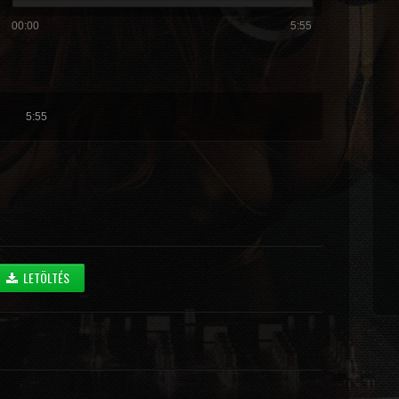
00:00
5:55
5:55
LETÖLTÉS