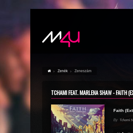
Zenék
Zeneszám
TCHAMI FEAT. MARLENA SHAW - FAITH (E
Faith (Ex
By
Tchami f