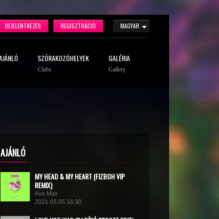
BEJELENTKEZÉS
REGISZTRÁCIÓ
MAGYAR
AJÁNLÓ
SZÓRAKOZÓHELYEK
GALÉRIA
Clubs
Gallery
AJÁNLÓ
MY HEAD & MY HEART (FIZBOH VIP
REMIX)
Ava Max
2021.05.05 16:30