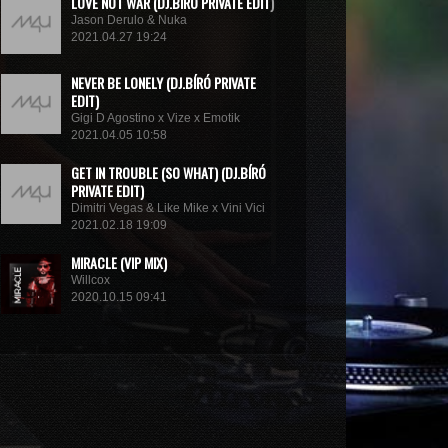
LOVE NOT WAR (DJ.BÍRÓ PRIVATE EDIT)
Jason Derulo & Nuka
2021.04.27 19:24
NEVER BE LONELY (DJ.BÍRÓ PRIVATE
EDIT)
Gigi D Agostino x Vize x Emotik
2021.04.05 10:58
GET IN TROUBLE (SO WHAT) (DJ.BÍRÓ
PRIVATE EDIT)
Dimitri Vegas & Like Mike x Vini Vici
2021.02.18 19:09
MIRACLE (VIP MIX)
Willcox
2020.10.15 09:41
KUNG FU (EXTENDED MIX)
Basto
2020.10.11 21:00