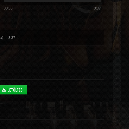
00:00
3:37
x)
3:37
LETÖLTÉS