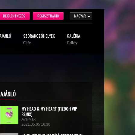
BEJELENTKEZÉS
REGISZTRÁCIÓ
MAGYAR
AJÁNLÓ
SZÓRAKOZÓHELYEK
GALÉRIA
Clubs
Gallery
AJÁNLÓ
MY HEAD & MY HEART (FIZBOH VIP
REMIX)
Ava Max
2021.05.05 16:30