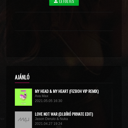
LETÖLTÉS
AJÁNLÓ
MY HEAD & MY HEART (FIZBOH VIP REMIX)
Ava Max
2021.05.05 16:30
LOVE NOT WAR (DJ.BÍRÓ PRIVATE EDIT)
Jason Derulo & Nuka
2021.04.27 19:24