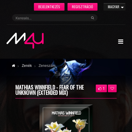
BEJELENTKEZÉS
REGISZTRÁCIÓ
MAGYAR
Zenék
Zeneszám
MATHIAS WINNFIELD - FEAR OF THE
1
UNKNOWN (EXTENDED MIX)