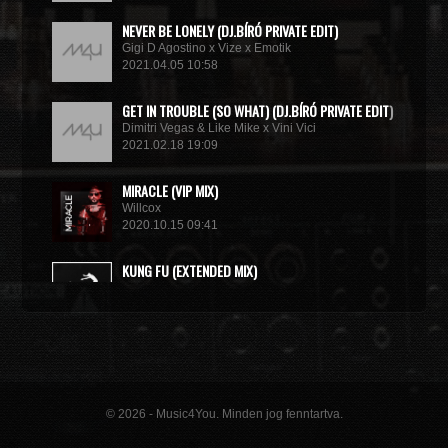
NEVER BE LONELY (DJ.BÍRÓ PRIVATE EDIT)
Gigi D Agostino x Vize x Emotik
2021.04.05 10:58
GET IN TROUBLE (SO WHAT) (DJ.BÍRÓ PRIVATE EDIT)
Dimitri Vegas & Like Mike x Vini Vici
2021.02.18 19:09
MIRACLE (VIP MIX)
Willcox
2020.10.15 09:41
KUNG FU (EXTENDED MIX)
Basto
2020.10.11 21:00
© 2026 - Music4You. Minden jog fenntartva.