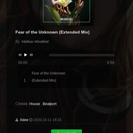
Fear of the Unknown (Extended Mix)
By
Mathias Winnfield
00:00
6:54
Fear of the Unknown
(Extended Mix)
Címkék:
House
,
Beatport
Adee
2020.10.11 16:31