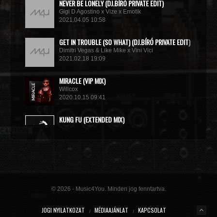
NEVER BE LONELY (DJ.BÍRÓ PRIVATE EDIT)
Gigi D Agostino x Vize x Emotik
2021.04.05 10:58
GET IN TROUBLE (SO WHAT) (DJ.BÍRÓ PRIVATE EDIT)
Dimitri Vegas & Like Mike x Vini Vici
2021.02.18 19:09
MIRACLE (VIP MIX)
Willcox
2020.10.15 09:41
KUNG FU (EXTENDED MIX)
Basto
2020.10.11 21:00
© 2026 - Music4You. Minden jog fenntartva.
JOGI NYILATKOZAT
MÉDIAAJÁNLAT
KAPCSOLAT