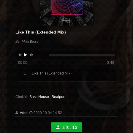
Like This (Extended Mix)
By
Mike Epsse
00:00
3:49
Like This (Extended Mix)
Címkék:
Bass House
,
Beatport
Adee
2020.10.04 14:52
LETÖLTÉS