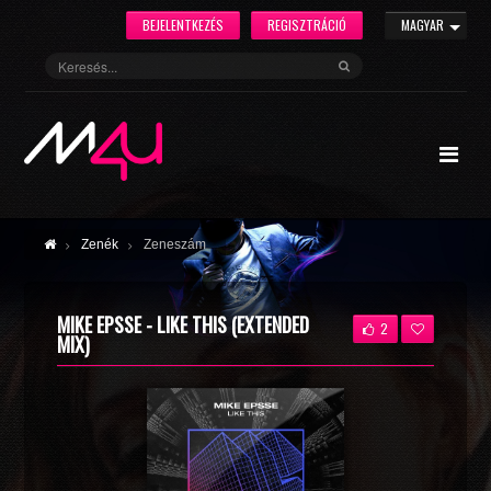
BEJELENTKEZÉS
REGISZTRÁCIÓ
MAGYAR
Zenék
Zeneszám
MIKE EPSSE - LIKE THIS (EXTENDED
2
MIX)