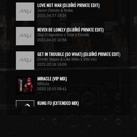
LOVE NOT WAR (DJ.BÍRÓ PRIVATE EDIT)
Jason Derulo & Nuka
2021.04.27 19:24
NEVER BE LONELY (DJ.BÍRÓ PRIVATE EDIT)
Gigi D Agostino x Vize x Emotik
2021.04.05 10:58
GET IN TROUBLE (SO WHAT) (DJ.BÍRÓ PRIVATE EDIT)
Dimitri Vegas & Like Mike x Vini Vici
2021.02.18 19:09
MIRACLE (VIP MIX)
Willcox
2020.10.15 09:41
KUNG FU (EXTENDED MIX)
Basto
2020.10.11 21:00