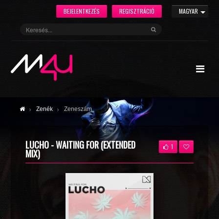
BEJELENTKEZÉS
REGISZTRÁCIÓ
MAGYAR
Zenék
Zeneszám
LUCHO - WAITING FOR (EXTENDED
1
MIX)