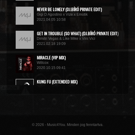
NEVER BE LONELY (DJ.BÍRÓ PRIVATE EDIT)
Gigi D Agostino x Vize x Emotik
2021.04.05 10:58
GET IN TROUBLE (SO WHAT) (DJ.BÍRÓ PRIVATE EDIT)
Dimitri Vegas & Like Mike x Vini Vici
2021.02.18 19:09
MIRACLE (VIP MIX)
Willcox
2020.10.15 09:41
KUNG FU (EXTENDED MIX)
Basto
2020.10.11 21:00
© 2026 - Music4You. Minden jog fenntartva.