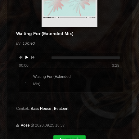
Waiting For (Extended Mix)
By
LUCHO
00:00
3:29
Waiting For (Extended
Mix)
Címkék:
Bass House
,
Beatport
Adee
2020.09.25 18:37