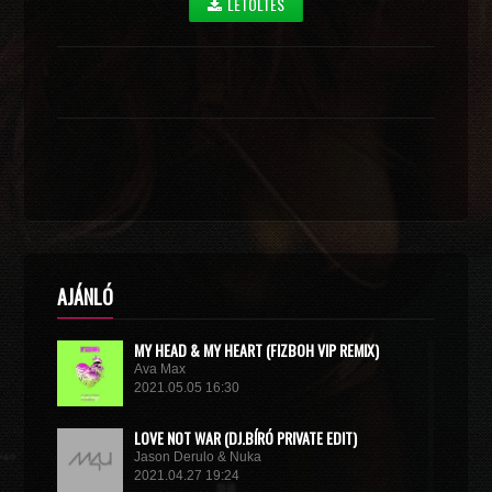
LETÖLTÉS
AJÁNLÓ
MY HEAD & MY HEART (FIZBOH VIP REMIX)
Ava Max
2021.05.05 16:30
LOVE NOT WAR (DJ.BÍRÓ PRIVATE EDIT)
Jason Derulo & Nuka
2021.04.27 19:24