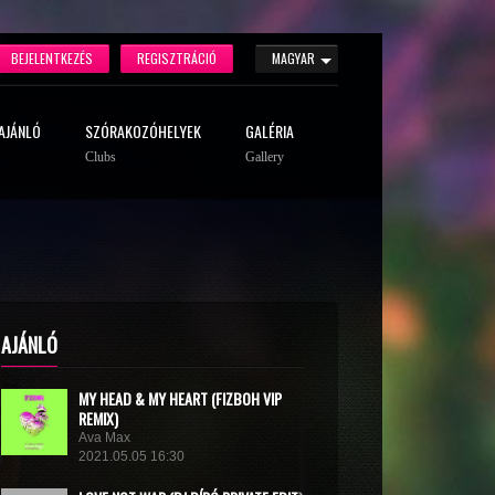
BEJELENTKEZÉS
REGISZTRÁCIÓ
MAGYAR
AJÁNLÓ
SZÓRAKOZÓHELYEK
GALÉRIA
Clubs
Gallery
AJÁNLÓ
MY HEAD & MY HEART (FIZBOH VIP
REMIX)
Ava Max
2021.05.05 16:30