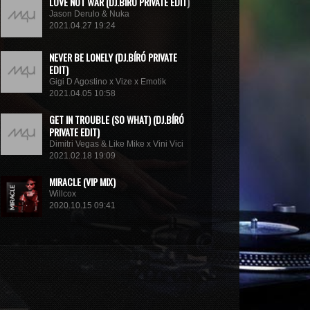
LOVE NOT WAR (DJ.BÍRÓ PRIVATE EDIT)
Jason Derulo & Nuka
2021.04.27 19:24
NEVER BE LONELY (DJ.BÍRÓ PRIVATE
EDIT)
Gigi D Agostino x Vize x Emotik
2021.04.05 10:58
GET IN TROUBLE (SO WHAT) (DJ.BÍRÓ
PRIVATE EDIT)
Dimitri Vegas & Like Mike x Vini Vici
2021.02.18 19:09
MIRACLE (VIP MIX)
Willcox
2020.10.15 09:41
KUNG FU (EXTENDED MIX)
Basto
2020.10.11 21:00