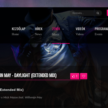
KEZDŐLAP
HÍREK
ZENÉK
VIDEÓK
PROGRAM
Home
News
Videos
Events
Music
N MAY - DAYLIGHT (EXTENDED MIX)
1
(Extended Mix)
 x Mick Mazoo feat. Willemijn May