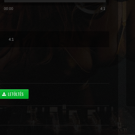
00:00
4:1
4:1
LETÖLTÉS