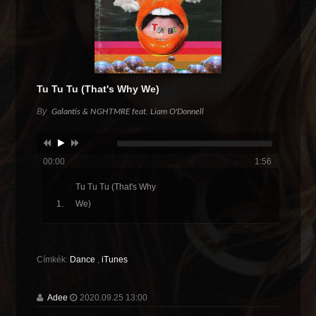
Tu Tu Tu (That's Why We)
By
Galantis & NGHTMRE feat. Liam O'Donnell
00:00
1:56
Tu Tu Tu (That's Why
We)
Címkék:
Dance
,
iTunes
Adee
2020.09.25 13:00