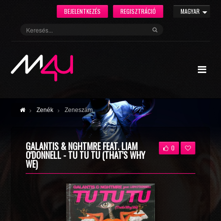
BEJELENTKEZÉS
REGISZTRÁCIÓ
MAGYAR
Zenék
Zeneszám
GALANTIS & NGHTMRE FEAT. LIAM
0
O'DONNELL - TU TU TU (THAT'S WHY
WE)