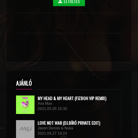
LETÖLTÉS
AJÁNLÓ
MY HEAD & MY HEART (FIZBOH VIP REMIX)
Ava Max
2021.05.05 16:30
LOVE NOT WAR (DJ.BÍRÓ PRIVATE EDIT)
Jason Derulo & Nuka
2021.04.27 19:24