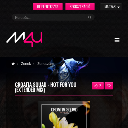
BEJELENTKEZÉS
REGISZTRÁCIÓ
MAGYAR
Zenék
Zeneszám
CROATIA SQUAD - HOT FOR YOU
2
(EXTENDED MIX)