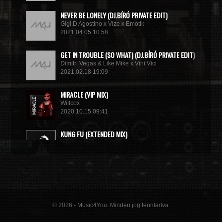
NEVER BE LONELY (DJ.BÍRÓ PRIVATE EDIT)
Gigi D Agostino x Vize x Emotik
2021.04.05 10:58
GET IN TROUBLE (SO WHAT) (DJ.BÍRÓ PRIVATE EDIT)
Dimitri Vegas & Like Mike x Vini Vici
2021.02.18 19:09
MIRACLE (VIP MIX)
Willcox
2020.10.15 09:41
KUNG FU (EXTENDED MIX)
Basto
2020.10.11 21:00
© 2026 - Music4You. Minden jog fenntartva.