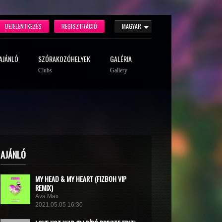
BEJELENTKEZÉS
REGISZTRÁCIÓ
MAGYAR
AJÁNLÓ
SZÓRAKOZÓHELYEK
GALÉRIA
Clubs
Gallery
AJÁNLÓ
MY HEAD & MY HEART (FIZBOH VIP
REMIX)
Ava Max
2021.05.05 16:30