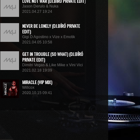
LOVE NOT WAR (DJ.BÍRÓ PRIVATE EDIT)
Jason Derulo & Nuka
2021.04.27 19:24
NEVER BE LONELY (DJ.BÍRÓ PRIVATE
EDIT)
Gigi D Agostino x Vize x Emotik
2021.04.05 10:58
GET IN TROUBLE (SO WHAT) (DJ.BÍRÓ
PRIVATE EDIT)
Dimitri Vegas & Like Mike x Vini Vici
2021.02.18 19:09
MIRACLE (VIP MIX)
Willcox
2020.10.15 09:41
KUNG FU (EXTENDED MIX)
Basto
2020.10.11 21:00