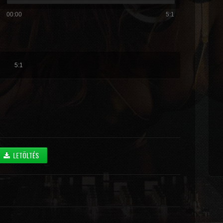
00:00
5:1
5:1
LETÖLTÉS