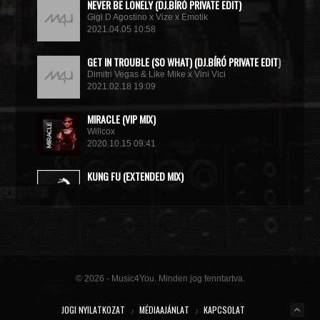
NEVER BE LONELY (DJ.BÍRÓ PRIVATE EDIT)
Gigi D Agostino x Vize x Emotik
2021.04.05 10:58
GET IN TROUBLE (SO WHAT) (DJ.BÍRÓ PRIVATE EDIT)
Dimitri Vegas & Like Mike x Vini Vici
2021.02.18 19:09
MIRACLE (VIP MIX)
Willcox
2020.10.15 09:41
KUNG FU (EXTENDED MIX)
Basto
2020.10.11 21:00
© 2026 - Music4You. Minden jog fenntartva.
JOGI NYILATKOZAT
MÉDIAAJÁNLAT
KAPCSOLAT