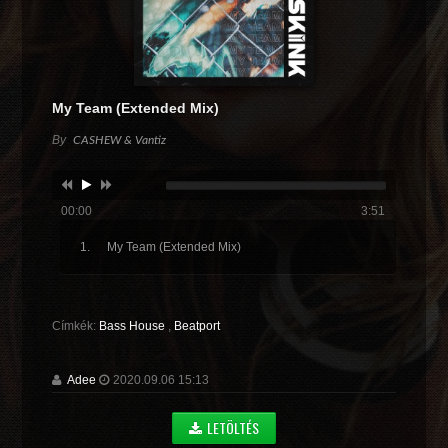
My Team (Extended Mix)
By
CASHEW & Vantiz
00:00
3:51
My Team (Extended Mix)
Címkék:
Bass House
,
Beatport
Adee
2020.09.06 15:13
LETÖLTÉS