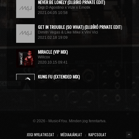
NEVER BE LONELY (DJ.BÍRÓ PRIVATE EDIT)
Gigi D Agostino x Vize x Emotik
2021.04.05 10:58
GET IN TROUBLE (SO WHAT) (DJ.BÍRÓ PRIVATE EDIT)
Dimitri Vegas & Like Mike x Vini Vici
2021.02.18 19:09
MIRACLE (VIP MIX)
Willcox
2020.10.15 09:41
KUNG FU (EXTENDED MIX)
Basto
2020.10.11 21:00
© 2026 - Music4You. Minden jog fenntartva.
JOGI NYILATKOZAT
MÉDIAAJÁNLAT
KAPCSOLAT