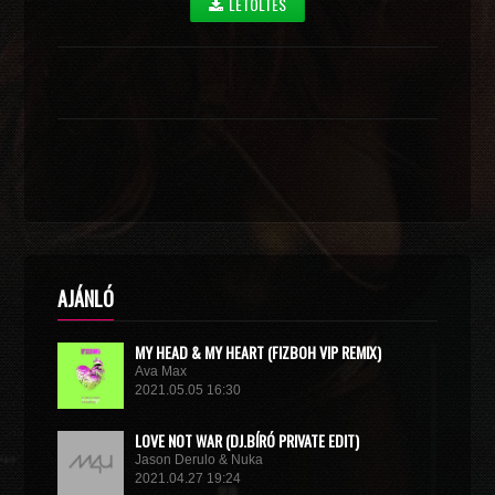
LETÖLTÉS
AJÁNLÓ
MY HEAD & MY HEART (FIZBOH VIP REMIX)
Ava Max
2021.05.05 16:30
LOVE NOT WAR (DJ.BÍRÓ PRIVATE EDIT)
Jason Derulo & Nuka
2021.04.27 19:24