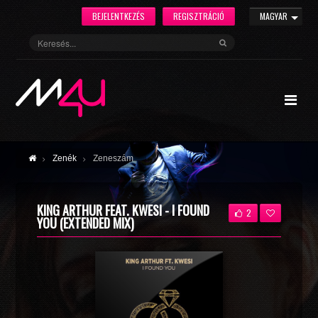
BEJELENTKEZÉS
REGISZTRÁCIÓ
MAGYAR
Zenék
Zeneszám
KING ARTHUR FEAT. KWESI - I FOUND
2
YOU (EXTENDED MIX)