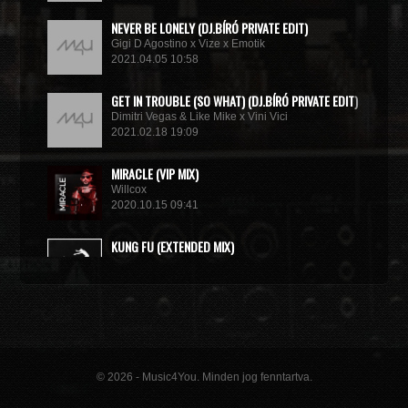
NEVER BE LONELY (DJ.BÍRÓ PRIVATE EDIT)
Gigi D Agostino x Vize x Emotik
2021.04.05 10:58
GET IN TROUBLE (SO WHAT) (DJ.BÍRÓ PRIVATE EDIT)
Dimitri Vegas & Like Mike x Vini Vici
2021.02.18 19:09
MIRACLE (VIP MIX)
Willcox
2020.10.15 09:41
KUNG FU (EXTENDED MIX)
Basto
2020.10.11 21:00
© 2026 - Music4You. Minden jog fenntartva.