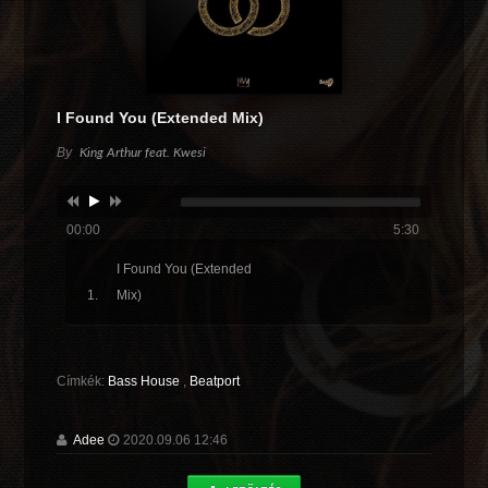
I Found You (Extended Mix)
By
King Arthur feat. Kwesi
00:00
5:30
I Found You (Extended
Mix)
Címkék:
Bass House
,
Beatport
Adee
2020.09.06 12:46