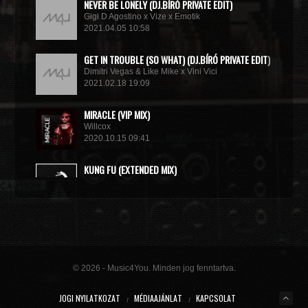
NEVER BE LONELY (DJ.BÍRÓ PRIVATE EDIT)
Gigi D Agostino x Vize x Emotik
2021.04.05 10:58
GET IN TROUBLE (SO WHAT) (DJ.BÍRÓ PRIVATE EDIT)
Dimitri Vegas & Like Mike x Vini Vici
2021.02.18 19:09
MIRACLE (VIP MIX)
Willcox
2020.10.15 09:41
KUNG FU (EXTENDED MIX)
Basto
2020.10.11 21:00
© 2026 - Music4You. Minden jog fenntartva.
JOGI NYILATKOZAT
MÉDIAAJÁNLAT
KAPCSOLAT