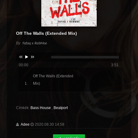
Off The Walls (Extended Mix)
By
Fafaq x RebMoe
00:00
3:51
Off The Walls (Extended
Mix)
Címkék:
Bass House
,
Beatport
Adee
2020.08.30 14:58