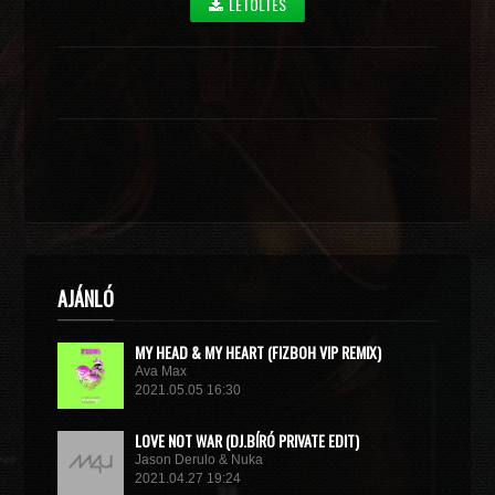
LETÖLTÉS
AJÁNLÓ
MY HEAD & MY HEART (FIZBOH VIP REMIX)
Ava Max
2021.05.05 16:30
LOVE NOT WAR (DJ.BÍRÓ PRIVATE EDIT)
Jason Derulo & Nuka
2021.04.27 19:24