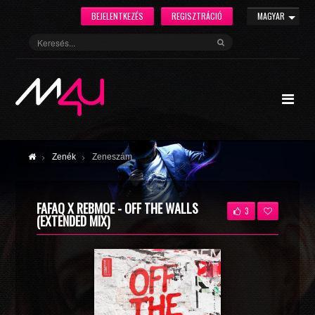
BEJELENTKEZÉS
REGISZTRÁCIÓ
MAGYAR
Zenék
Zeneszám
FAFAQ X REBMOE - OFF THE WALLS
3
(EXTENDED MIX)