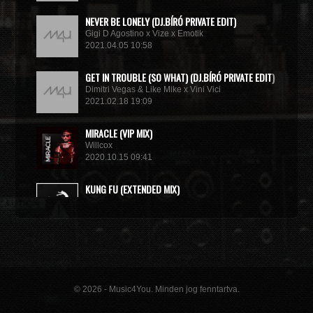
NEVER BE LONELY (DJ.BÍRÓ PRIVATE EDIT)
Gigi D Agostino x Vize x Emotik
2021.04.05 10:58
GET IN TROUBLE (SO WHAT) (DJ.BÍRÓ PRIVATE EDIT)
Dimitri Vegas & Like Mike x Vini Vici
2021.02.18 19:09
MIRACLE (VIP MIX)
Willcox
2020.10.15 09:41
KUNG FU (EXTENDED MIX)
Basto
2020.10.11 21:00
© 2026 - Music4You. Minden jog fenntartva.