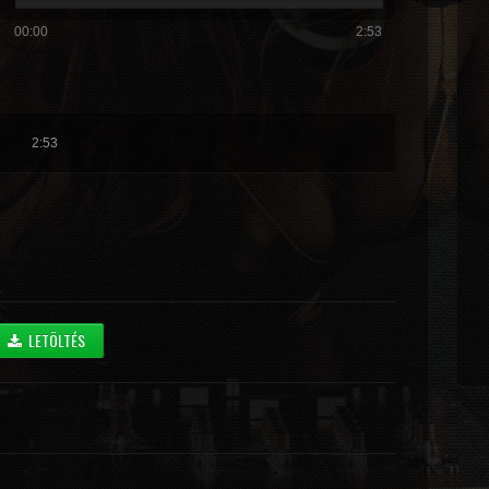
00:00
2:53
2:53
LETÖLTÉS