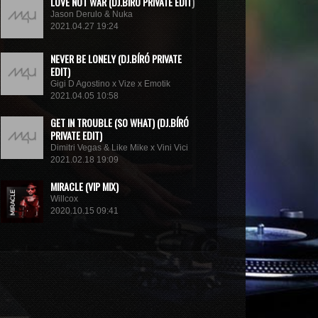
LOVE NOT WAR (DJ.BÍRÓ PRIVATE EDIT)
Jason Derulo & Nuka
2021.04.27 19:24
NEVER BE LONELY (DJ.BÍRÓ PRIVATE
EDIT)
Gigi D Agostino x Vize x Emotik
2021.04.05 10:58
GET IN TROUBLE (SO WHAT) (DJ.BÍRÓ
PRIVATE EDIT)
Dimitri Vegas & Like Mike x Vini Vici
2021.02.18 19:09
MIRACLE (VIP MIX)
Willcox
2020.10.15 09:41
KUNG FU (EXTENDED MIX)
Basto
2020.10.11 21:00