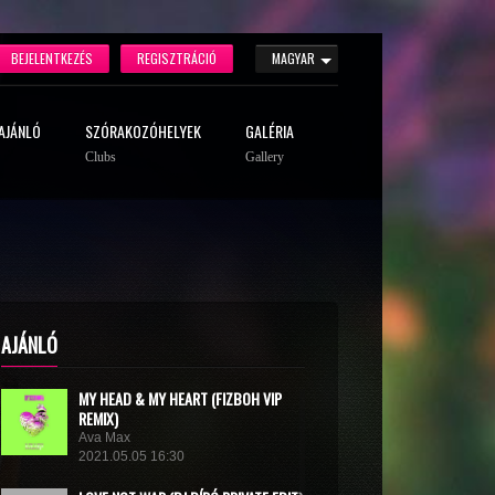
BEJELENTKEZÉS
REGISZTRÁCIÓ
MAGYAR
AJÁNLÓ
SZÓRAKOZÓHELYEK
GALÉRIA
Clubs
Gallery
AJÁNLÓ
MY HEAD & MY HEART (FIZBOH VIP
REMIX)
Ava Max
2021.05.05 16:30