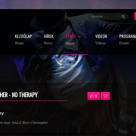
KEZDŐLAP
HÍREK
ZENÉK
VIDEÓK
PROGRAM
Home
News
Videos
Events
Music
PHER - NO THERAPY
0
py
ehn feat. Nea & Bryn Christopher