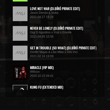
LOVE NOT WAR (DJ.BÍRÓ PRIVATE EDIT)
Jason Derulo & Nuka
2021.04.27 19:24
NEVER BE LONELY (DJ.BÍRÓ PRIVATE EDIT)
Gigi D Agostino x Vize x Emotik
2021.04.05 10:58
GET IN TROUBLE (SO WHAT) (DJ.BÍRÓ PRIVATE EDIT)
Dimitri Vegas & Like Mike x Vini Vici
2021.02.18 19:09
MIRACLE (VIP MIX)
Willcox
2020.10.15 09:41
KUNG FU (EXTENDED MIX)
Basto
2020.10.11 21:00