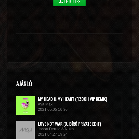
LETÖLTÉS
AJÁNLÓ
MY HEAD & MY HEART (FIZBOH VIP REMIX)
Ava Max
2021.05.05 16:30
LOVE NOT WAR (DJ.BÍRÓ PRIVATE EDIT)
Jason Derulo & Nuka
2021.04.27 19:24