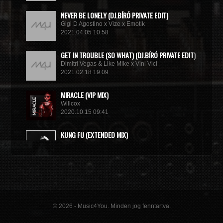
NEVER BE LONELY (DJ.BÍRÓ PRIVATE EDIT)
Gigi D Agostino x Vize x Emotik
2021.04.05 10:58
GET IN TROUBLE (SO WHAT) (DJ.BÍRÓ PRIVATE EDIT)
Dimitri Vegas & Like Mike x Vini Vici
2021.02.18 19:09
MIRACLE (VIP MIX)
Willcox
2020.10.15 09:41
KUNG FU (EXTENDED MIX)
Basto
2020.10.11 21:00
© 2026 - Music4You. Minden jog fenntartva.