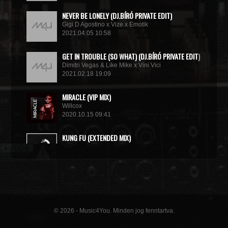
NEVER BE LONELY (DJ.BÍRÓ PRIVATE EDIT)
Gigi D Agostino x Vize x Emotik
2021.04.05 10:58
GET IN TROUBLE (SO WHAT) (DJ.BÍRÓ PRIVATE EDIT)
Dimitri Vegas & Like Mike x Vini Vici
2021.02.18 19:09
MIRACLE (VIP MIX)
Willcox
2020.10.15 09:41
KUNG FU (EXTENDED MIX)
Basto
2020.10.11 21:00
© 2026 - Music4You. Minden jog fenntartva.