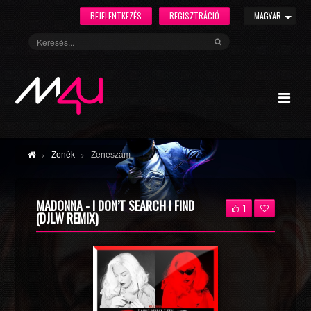
BEJELENTKEZÉS
REGISZTRÁCIÓ
MAGYAR
Zenék
Zeneszám
MADONNA - I DON’T SEARCH I FIND
1
(DJLW REMIX)