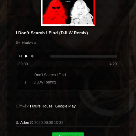
I Don’t Search I Find (DJLW Remix)
By
Madonna
00:00
4:29
I Don’t Search I Find
(DJLW Remix)
Címkék:
Future House
,
Google Play
Adee
2020.06.08 10:32