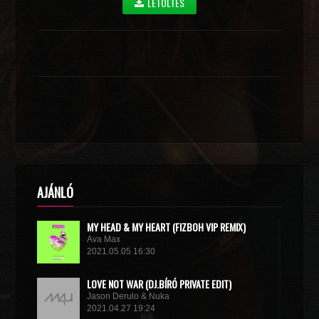
LETÖLTÉS
AJÁNLÓ
MY HEAD & MY HEART (FIZBOH VIP REMIX)
Ava Max
2021.05.05 16:30
LOVE NOT WAR (DJ.BÍRÓ PRIVATE EDIT)
Jason Derulo & Nuka
2021.04.27 19:24