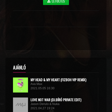
LETÖLTÉS
AJÁNLÓ
MY HEAD & MY HEART (FIZBOH VIP REMIX)
Ava Max
2021.05.05 16:30
LOVE NOT WAR (DJ.BÍRÓ PRIVATE EDIT)
Jason Derulo & Nuka
2021.04.27 19:24