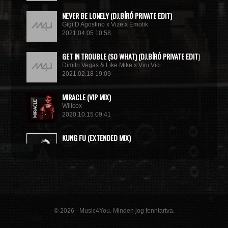
NEVER BE LONELY (DJ.BÍRÓ PRIVATE EDIT)
Gigi D Agostino x Vize x Emotik
2021.04.05 10:58
GET IN TROUBLE (SO WHAT) (DJ.BÍRÓ PRIVATE EDIT)
Dimitri Vegas & Like Mike x Vini Vici
2021.02.18 19:09
MIRACLE (VIP MIX)
Willcox
2020.10.15 09:41
KUNG FU (EXTENDED MIX)
Basto
2020.10.11 21:00
© 2026 - Music4You. Minden jog fenntartva.