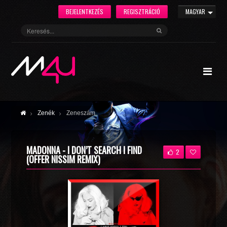
BEJELENTKEZÉS
REGISZTRÁCIÓ
MAGYAR
Zenék
Zeneszám
MADONNA - I DON’T SEARCH I FIND
2
(OFFER NISSIM REMIX)