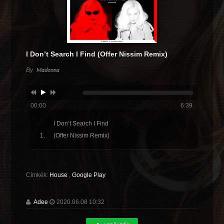
I Don’t Search I Find (Offer Nissim Remix)
By
Madonna
00:00
6:39
I Don’t Search I Find
(Offer Nissim Remix)
Címkék:
House
,
Google Play
Adee
2020.06.08 10:32