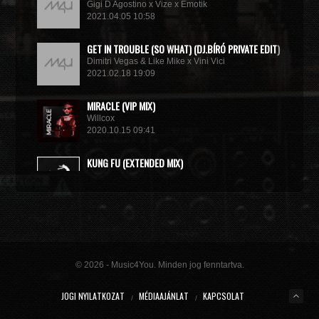
Gigi D Agostino x Vize x Emotik
2021.04.05 10:58
GET IN TROUBLE (SO WHAT) (DJ.BÍRÓ PRIVATE EDIT)
Dimitri Vegas & Like Mike x Vini Vici
2021.02.18 19:09
MIRACLE (VIP MIX)
Willcox
2020.10.15 09:41
KUNG FU (EXTENDED MIX)
Basto
2020.10.11 21:00
© 2026 - Music4You. Minden jog fenntartva.
JOGI NYILATKOZAT
MÉDIAAJÁNLAT
KAPCSOLAT