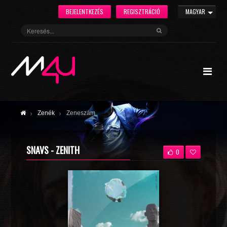
BEJELENTKEZÉS
REGISZTRÁCIÓ
MAGYAR
Zenék
Zeneszám
SNAVS - ZENITH
0