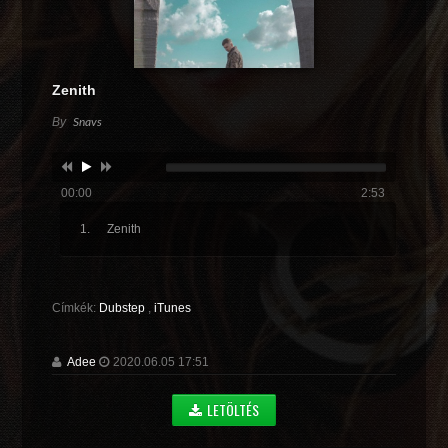
Zenith
By
Snavs
00:00
2:53
Zenith
Címkék:
Dubstep
,
iTunes
Adee
2020.06.05 17:51
LETÖLTÉS