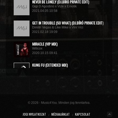
NEVER BE LONELY (DJ.BÍRÓ PRIVATE EDIT)
Gigi D Agostino x Vize x Emotik
2021.04.05 10:58
GET IN TROUBLE (SO WHAT) (DJ.BÍRÓ PRIVATE EDIT)
Dimitri Vegas & Like Mike x Vini Vici
2021.02.18 19:09
MIRACLE (VIP MIX)
Willcox
2020.10.15 09:41
KUNG FU (EXTENDED MIX)
Basto
2020.10.11 21:00
© 2026 - Music4You. Minden jog fenntartva.
JOGI NYILATKOZAT
MÉDIAAJÁNLAT
KAPCSOLAT