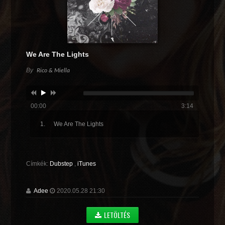
We Are The Lights
By
Rico & Miella
00:00
3:14
We Are The Lights
Címkék:
Dubstep
,
iTunes
Adee
2020.05.28 21:30
LETÖLTÉS