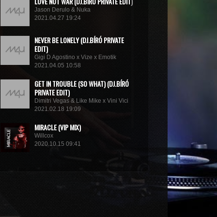
LOVE NOT WAR (DJ.BÍRÓ PRIVATE EDIT)
Jason Derulo & Nuka
2021.04.27 19:24
NEVER BE LONELY (DJ.BÍRÓ PRIVATE
EDIT)
Gigi D Agostino x Vize x Emotik
2021.04.05 10:58
GET IN TROUBLE (SO WHAT) (DJ.BÍRÓ
PRIVATE EDIT)
Dimitri Vegas & Like Mike x Vini Vici
2021.02.18 19:09
MIRACLE (VIP MIX)
Willcox
2020.10.15 09:41
KUNG FU (EXTENDED MIX)
Basto
2020.10.11 21:00