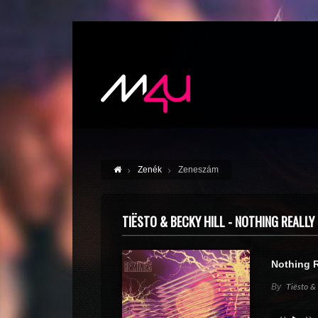
Zenék
Zeneszám
TIËSTO & BECKY HILL - NOTHING REALLY
Nothing R
By
Tiësto &