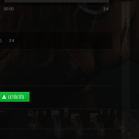
00:00
3:4
)
3:4
LETÖLTÉS