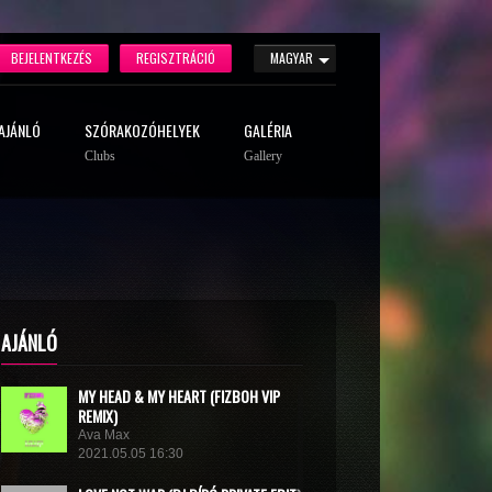
BEJELENTKEZÉS
REGISZTRÁCIÓ
MAGYAR
AJÁNLÓ
SZÓRAKOZÓHELYEK
GALÉRIA
Clubs
Gallery
AJÁNLÓ
MY HEAD & MY HEART (FIZBOH VIP
REMIX)
Ava Max
2021.05.05 16:30