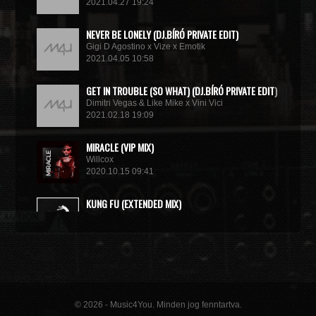
2021.04.27 19:24
NEVER BE LONELY (DJ.BÍRÓ PRIVATE EDIT)
Gigi D Agostino x Vize x Emotik
2021.04.05 10:58
GET IN TROUBLE (SO WHAT) (DJ.BÍRÓ PRIVATE EDIT)
Dimitri Vegas & Like Mike x Vini Vici
2021.02.18 19:09
MIRACLE (VIP MIX)
Willcox
2020.10.15 09:41
KUNG FU (EXTENDED MIX)
Basto
2020.10.11 21:00
© 2026 - Music4You. Minden jog fenntartva.