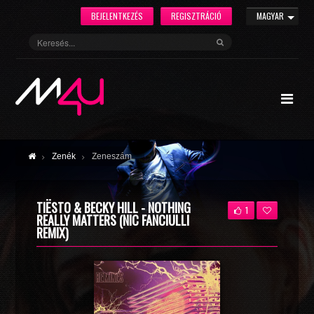
BEJELENTKEZÉS
REGISZTRÁCIÓ
MAGYAR
Zenék
Zeneszám
TIËSTO & BECKY HILL - NOTHING
1
REALLY MATTERS (NIC FANCIULLI
REMIX)