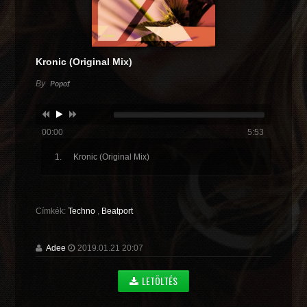
Kronic (Original Mix)
By
Popof
00:00
5:53
Kronic (Original Mix)
Címkék:
Techno
,
Beatport
Adee
2019.01.21 20:07
LETÖLTÉS