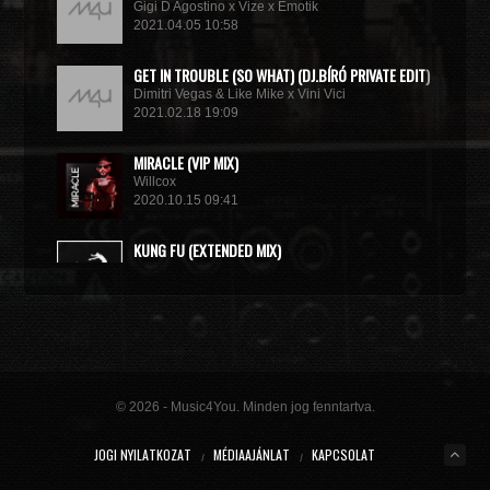
Gigi D Agostino x Vize x Emotik
2021.04.05 10:58
GET IN TROUBLE (SO WHAT) (DJ.BÍRÓ PRIVATE EDIT)
Dimitri Vegas & Like Mike x Vini Vici
2021.02.18 19:09
MIRACLE (VIP MIX)
Willcox
2020.10.15 09:41
KUNG FU (EXTENDED MIX)
Basto
2020.10.11 21:00
© 2026 - Music4You. Minden jog fenntartva.
JOGI NYILATKOZAT
MÉDIAAJÁNLAT
KAPCSOLAT