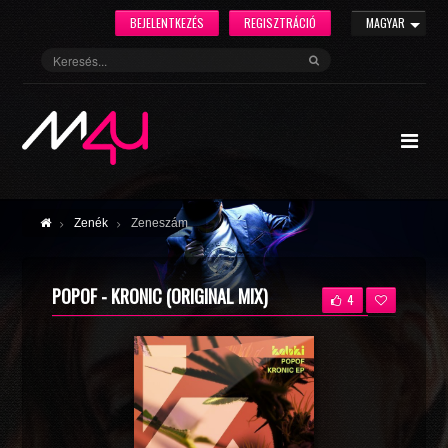
BEJELENTKEZÉS
REGISZTRÁCIÓ
MAGYAR
Zenék
Zeneszám
POPOF - KRONIC (ORIGINAL MIX)
4