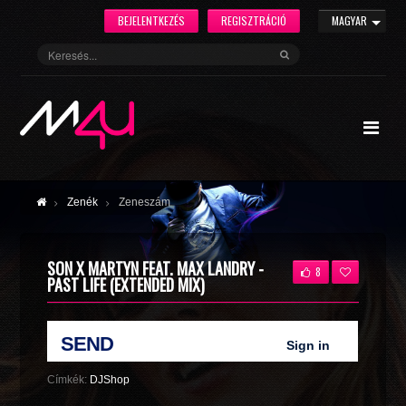
BEJELENTKEZÉS
REGISZTRÁCIÓ
MAGYAR
Zenék
Zeneszám
SON X MARTYN FEAT. MAX LANDRY -
8
PAST LIFE (EXTENDED MIX)
Címkék:
DJShop