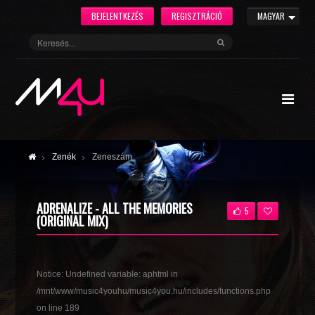
BEJELENTKEZÉS
REGISZTRÁCIÓ
MAGYAR
Zenék
Zeneszám
ADRENALIZE - ALL THE MEMORIES
5
(ORIGINAL MIX)
Notice
: Undefined variable: aphtml in
/mnt/www/music4youhu/music4you.hu/includes/functions.php
on line
189