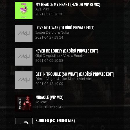
MY HEAD & MY HEART (FIZBOH VIP REMIX)
Ava Max
2021.05.05 16:30
LOVE NOT WAR (DJ.BÍRÓ PRIVATE EDIT)
Jason Derulo & Nuka
2021.04.27 19:24
NEVER BE LONELY (DJ.BÍRÓ PRIVATE EDIT)
Gigi D Agostino x Vize x Emotik
2021.04.05 10:58
GET IN TROUBLE (SO WHAT) (DJ.BÍRÓ PRIVATE EDIT)
Dimitri Vegas & Like Mike x Vini Vici
2021.02.18 19:09
MIRACLE (VIP MIX)
Willcox
2020.10.15 09:41
KUNG FU (EXTENDED MIX)
Basto